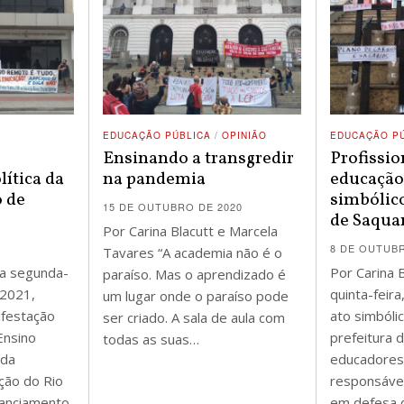
EDUCAÇÃO PÚBLICA
/
OPINIÃO
EDUCAÇÃO P
Ensinando a transgredir
Profissio
ítica da
na pandemia
educação
o de
simbólico
15 DE OUTUBRO DE 2020
de Saqu
Por Carina Blacutt e Marcela
8 DE OUTUBR
Tavares “A academia não é o
Na segunda-
Por Carina 
paraíso. Mas o aprendizado é
 2021,
quinta-feir
um lugar onde o paraíso pode
festação
ato simbóli
ser criado. A sala de aula com
Ensino
prefeitura 
todas as suas…
 da
educadores,
ção do Rio
responsáve
tanciamento
em defesa 