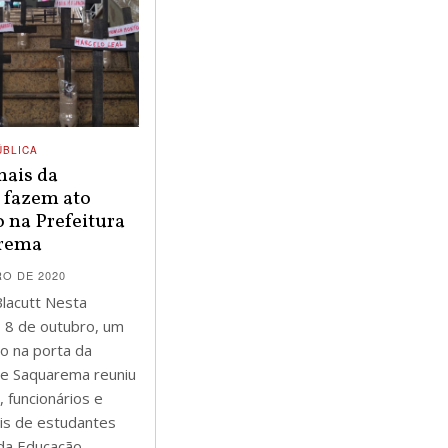
ÚBLICA
nais da
 fazem ato
 na Prefeitura
arema
O DE 2020
Blacutt Nesta
a, 8 de outubro, um
co na porta da
de Saquarema reuniu
 funcionários e
is de estudantes
da Educação.