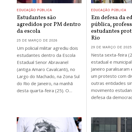
EDUCAÇÃO PÚBLICA
EDUCAÇÃO PÚBLICA
Estudantes são
Em defesa da e
agredidos por PM dentro
pública, profes
da escola
estudantes pro
Rio
25 DE MARÇO DE 2026
29 DE MARÇO DE 2025
Um policial militar agrediu dois
Nesta sexta-feira (
estudantes dentro da Escola
estadual e municipa
Estadual Senor Abravanel
Janeiro paralisaram 
(antiga Amaro Cavalcanti), no
um protesto com di
Largo do Machado, na Zona Sul
outras entidades sin
do Rio de Janeiro, na manhã
movimento estudant
desta quarta-feira (25). O…
defesa da democrac