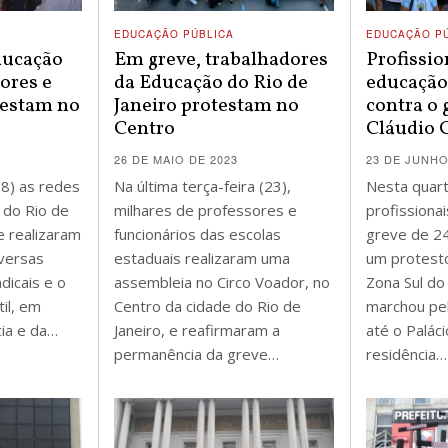
EDUCAÇÃO PÚBLICA
EDUCAÇÃO P
ducação
Em greve, trabalhadores
Profissio
sores e
da Educação do Rio de
educação
testam no
Janeiro protestam no
contra o
Centro
Cláudio 
26 DE MAIO DE 2023
23 DE JUNHO
28) as redes
Na última terça-feira (23),
Nesta quart
l do Rio de
milhares de professores e
profissiona
e realizaram
funcionários das escolas
greve de 24
versas
estaduais realizaram uma
um protesto
dicais e o
assembleia no Circo Voador, no
Zona Sul do
il, em
Centro da cidade do Rio de
marchou pel
ia e da…
Janeiro, e reafirmaram a
até o Palác
permanência da greve…
residência…