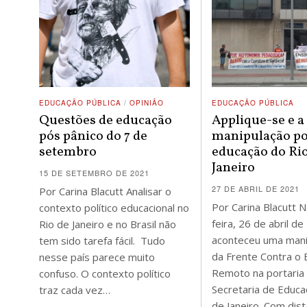
EDUCAÇÃO PÚBLICA
/
OPINIÃO
EDUCAÇÃO PÚBLICA
Questões de educação
Applique-se e a
pós pânico do 7 de
manipulação pol
setembro
educação do Ri
Janeiro
15 DE SETEMBRO DE 2021
27 DE ABRIL DE 2021
Por Carina Blacutt Analisar o
Por Carina Blacutt 
contexto político educacional no
feira, 26 de abril de
Rio de Janeiro e no Brasil não
aconteceu uma mani
tem sido tarefa fácil. Tudo
da Frente Contra o 
nesse país parece muito
Remoto na portaria
confuso. O contexto político
Secretaria de Educa
traz cada vez…
de Janeiro. Com dis