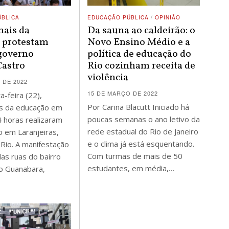
ÚBLICA
EDUCAÇÃO PÚBLICA
/
OPINIÃO
nais da
Da sauna ao caldeirão: o
 protestam
Novo Ensino Médio e a
 governo
política de educação do
Castro
Rio cozinham receita de
violência
 DE 2022
15 DE MARÇO DE 2022
a-feira (22),
Por Carina Blacutt Iniciado há
is da educação em
poucas semanas o ano letivo da
 horas realizaram
rede estadual do Rio de Janeiro
 em Laranjeiras,
e o clima já está esquentando.
 Rio. A manifestação
Com turmas de mais de 50
as ruas do bairro
estudantes, em média,…
io Guanabara,