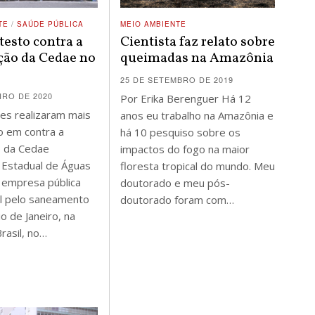
TE
/
SAÚDE PÚBLICA
MEIO AMBIENTE
esto contra a
Cientista faz relato sobre
ção da Cedae no
queimadas na Amazônia
25 DE SETEMBRO DE 2019
IRO DE 2020
Por Erika Berenguer Há 12
es realizaram mais
anos eu trabalho na Amazônia e
o em contra a
há 10 pesquiso sobre os
o da Cedae
impactos do fogo na maior
 Estadual de Águas
floresta tropical do mundo. Meu
 empresa pública
doutorado e meu pós-
l pelo saneamento
doutorado foram com…
o de Janeiro, na
rasil, no…