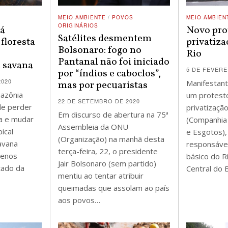
MEIO AMBIENTE
/
POVOS
MEIO AMBIEN
ORIGINÁRIOS
tá
Novo prot
Satélites desmentem
 floresta
privatiza
Bolsonaro: fogo no
Rio
Pantanal não foi iniciado
 savana
5 DE FEVERE
por “índios e caboclos”,
2020
Manifestant
mas por pecuaristas
azônia
um protest
22 DE SETEMBRO DE 2020
de perder
privatizaçã
Em discurso de abertura na 75ª
ta e mudar
(Companhia
Assembleia da ONU
ical
e Esgotos),
(Organização) na manhã desta
avana
responsáve
terça-feira, 22, o presidente
menos
básico do Ri
Jair Bolsonaro (sem partido)
tado da
Central do B
mentiu ao tentar atribuir
queimadas que assolam ao país
aos povos…