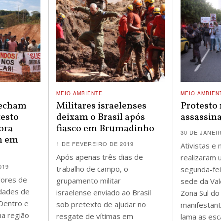
MEIO AMBIENTE
MEIO AMBIEN
fecham
Militares israelenses
Protesto 
testo
deixam o Brasil após
assassin
ora
fiasco em Brumadinho
30 DE JANEI
n em
1 DE FEVEREIRO DE 2019
Ativistas e
Após apenas três dias de
realizaram 
019
trabalho de campo, o
segunda-fei
ores de
grupamento militar
sede da Val
dades de
israelense enviado ao Brasil
Zona Sul do
Dentro e
sob pretexto de ajudar no
manifestan
na região
resgate de vítimas em
lama as es