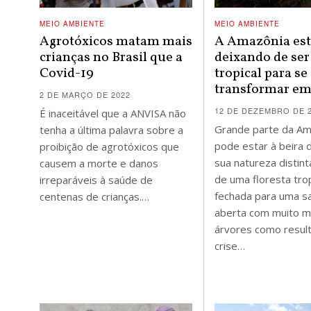
MEIO AMBIENTE
MEIO AMBIENTE
Agrotóxicos matam mais
A Amazônia es
crianças no Brasil que a
deixando de ser
Covid-19
tropical para se
transformar em
2 DE MARÇO DE 2022
12 DE DEZEMBRO DE 
É inaceitável que a ANVISA não
Grande parte da Am
tenha a última palavra sobre a
pode estar à beira 
proibição de agrotóxicos que
sua natureza distin
causem a morte e danos
de uma floresta trop
irreparáveis à saúde de
fechada para uma s
centenas de crianças.…
aberta com muito 
árvores como resul
crise…