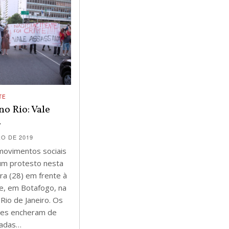
TE
no Rio: Vale
a
RO DE 2019
 movimentos sociais
um protesto nesta
ra (28) em frente à
e, em Botafogo, na
 Rio de Janeiro. Os
tes encheram de
cadas…