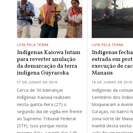
LUTA PELA TERRA
LUTA PELA TERRA
Indígenas Kaiowa lutam
Indígenas fech
para reverter anulação
estrada em prot
da demarcação da terra
execução de ca
indígena Guyraroka
Manaus
27 DE JUNHO DE 2019
18 DE JUNHO DE 2019
Cerca de 50 lideranças
Indígenas da comun
indígenas Kaiowá realizam
Cemitério dos Índio
nesta quinta-feira (27) o
bloquearam a Aveni
segundo dia de vigília em frente
Curaçao, no bairro 
ao Supremo Tribunal Federal
zona norte de Mana
(STF). Isso porque nesta
manhã desta sexta-f
mesma data, a partir das 14h
ação foi um protes