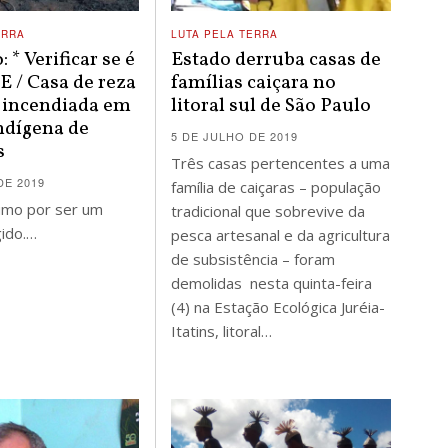
ERRA
LUTA PELA TERRA
 * Verificar se é
Estado derruba casas de
/ Casa de reza
famílias caiçara no
 incendiada em
litoral sul de São Paulo
ndígena de
5 DE JULHO DE 2019
s
Três casas pertencentes a uma
DE 2019
família de caiçaras – população
umo por ser um
tradicional que sobrevive da
ido.…
pesca artesanal e da agricultura
de subsistência – foram
demolidas nesta quinta-feira
(4) na Estação Ecológica Juréia-
Itatins, litoral…