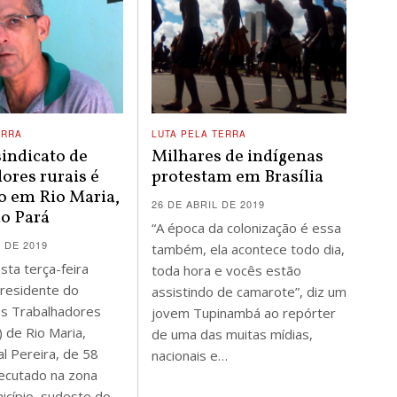
ERRA
LUTA PELA TERRA
sindicato de
Milhares de indígenas
ores rurais é
protestam em Brasília
o em Rio Maria,
26 DE ABRIL DE 2019
do Pará
“A época da colonização é essa
 DE 2019
também, ela acontece todo dia,
sta terça-feira
toda hora e vocês estão
presidente do
assistindo de camarote”, diz um
os Trabalhadores
jovem Tupinambá ao repórter
) de Rio Maria,
de uma das muitas mídias,
al Pereira, de 58
nacionais e…
xecutado na zona
nicípio, sudeste do