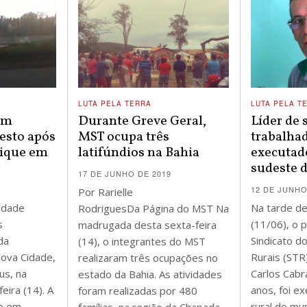
LUTA PELA TERRA
LUTA PELA T
am
Durante Greve Geral,
Líder de 
esto após
MST ocupa três
trabalhad
cique em
latifúndios na Bahia
executad
sudeste 
17 DE JUNHO DE 2019
12 DE JUNHO
Por Rarielle
idade
Na tarde de
RodriguesDa Página do MST Na
s
(11/06), o 
madrugada desta sexta-feira
da
Sindicato d
(14), o integrantes do MST
Nova Cidade,
Rurais (STR
realizaram três ocupações no
us, na
Carlos Cabr
estado da Bahia. As atividades
eira (14). A
anos, foi e
foram realizadas por 480
to em
rural do mu