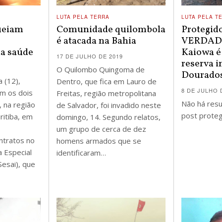
LUTA PELA TERRA
LUTA PELA T
ueiam
Comunidade quilombola
Protegido:
é atacada na Bahia
VERDADE 
a saúde
Kaiowa é
17 DE JULHO DE 2019
reserva i
O Quilombo Quingoma de
Dourado
a (12),
Dentro, que fica em Lauro de
8 DE JULHO 
am os dois
Freitas, região metropolitana
Não há res
 na região
de Salvador, foi invadido neste
post proteg
ritiba, em
domingo, 14. Segundo relatos,
um grupo de cerca de dez
ntratos no
homens armados que se
a Especial
identificaram…
Sesai), que