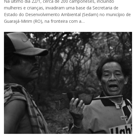
Na último dia 22/1, cerca de 200 camponeses, incluindo
mulheres e crianças, invadiram uma base da Secretaria de
Estado do Desenvolvimento Ambiental (Sedam) no município de
Guarajá-Mirim (RO), na fronteira com a…