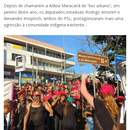
Depois de chamarem a Aldeia Maracanã de “lixo urbano”, em
janeiro deste ano, os deputados estaduais Rodrigo Amorim e
Alexandre Knoploch, ambos do PSL, protagonizaram mais uma
agressão à comunidade indígena existente…