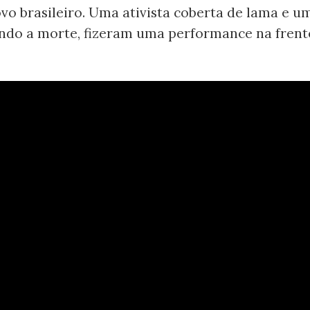
vo brasileiro. Uma ativista coberta de lama e u
ndo a morte, fizeram uma performance na frent