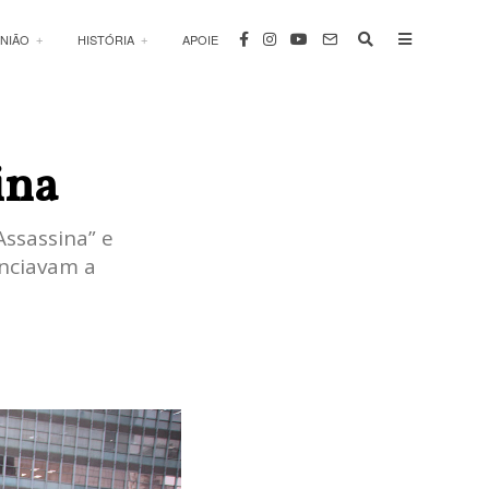
INIÃO
HISTÓRIA
APOIE
ina
Assassina” e
unciavam a