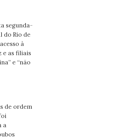
ta segunda-
l do Rio de
 acesso à
 as filiais
ina” e “não
as de ordem
foi
m a
oubos