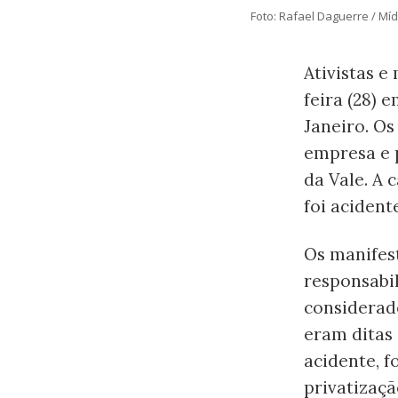
Foto: Rafael Daguerre / Mí
Ativistas 
feira (28) 
Janeiro. O
empresa e p
da Vale. A 
foi acidente
Os manifes
responsabil
considerad
eram ditas 
acidente, f
privatizaç