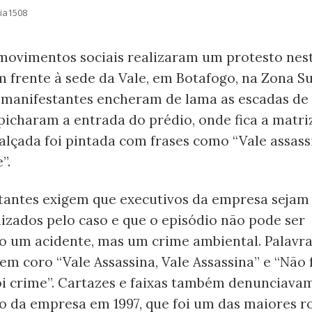
dia1508
e movimentos sociais realizaram um protesto nes
em frente à sede da Vale, em Botafogo, na Zona Su
s manifestantes encheram de lama as escadas de
icharam a entrada do prédio, onde fica a matriz e
calçada foi pintada com frases como “Vale assass
”.
tantes exigem que executivos da empresa sejam
izados pelo caso e que o episódio não pode ser
o um acidente, mas um crime ambiental. Palavr
em coro “Vale Assassina, Vale Assassina” e “Não 
oi crime”. Cartazes e faixas também denunciava
ão da empresa em 1997, que foi um das maiores r