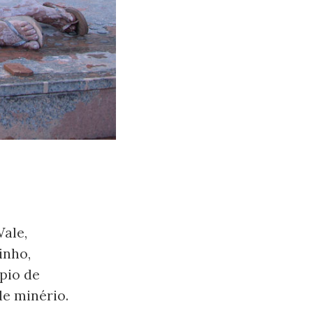
Vale,
inho,
pio de
de minério.