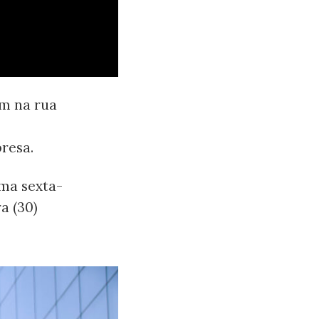
am na rua
resa.
ima sexta-
a (30)