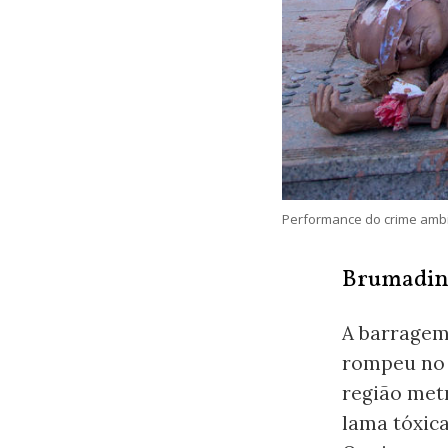
Performance do crime ambie
Brumadi
A barragem
rompeu no i
região met
lama tóxic