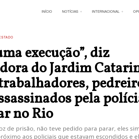
INÍCIO
NOTÍCIAS
INTERNACIONAL
OP
ESTADO
uma execução”, diz
dora do Jardim Catarin
trabalhadores, pedreir
ssassinados pela políci
ar no Rio
oz de prisão, não teve pedido para parar, eles s
óximo aos policiais que estavam escondidos e e