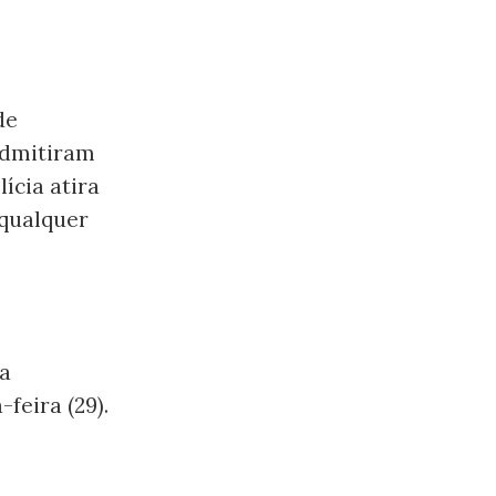
de
 admitiram
ícia atira
 qualquer
ra
feira (29).