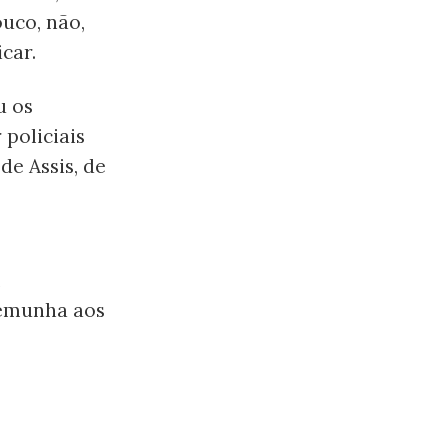
ouco, não,
icar.
u os
policiais
de Assis, de
m
temunha aos