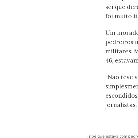
sei que der
foi muito t
Um morador
pedreiros 
militares. 
46, estava
“Não teve v
simplesmen
escondidos
jornalistas.
Tripé que estava com ped