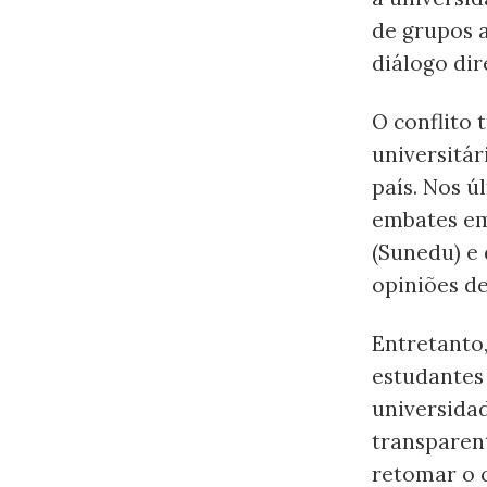
de grupos a
diálogo dir
O conflito 
universitár
país. Nos ú
embates em
(Sunedu) e 
opiniões d
Entretanto
estudantes
universidad
transparent
retomar o c