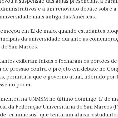
levou à suspensão das aulas presenciais, à para
administrativos e a um renovado debate sobre a 
 universidade mais antiga das Américas.
 começou em 12 de maio, quando estudantes blo
rincipais da universidade durante as comemoraç
 de San Marcos.
tantes exibiram faixas e fecharam os portões de
a de pressão contra o projeto em debate no Cong
s, permitiria que o governo atual, liderado por 
se no poder.
umentou na UNMSM no último domingo, 17 de ma
ia da Federação Universitária de San Marcos (
 de “criminosos” que tentaram atacar estudante