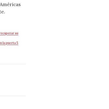
s Américas
te.
recuperar su
 la puerta 5