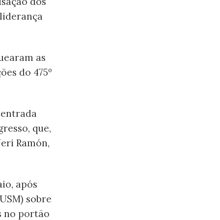
lisação dos
liderança
quearam as
ões do 475º
 entrada
resso, que,
Jeri Ramón,
io, após
FUSM) sobre
s no portão