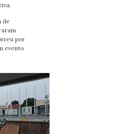
iva.
a de
iraram
orreu por
um evento