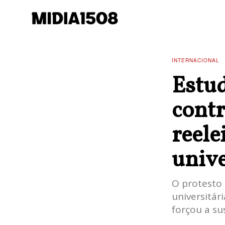
INTERNACIONAL
Estu
contr
reele
unive
O protesto 
universitár
forçou a su