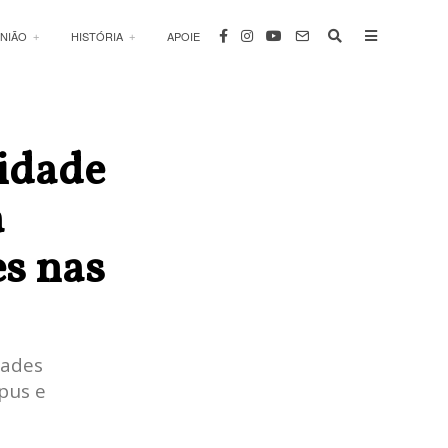
INIÃO
HISTÓRIA
APOIE
idade
a
es nas
dades
pus e