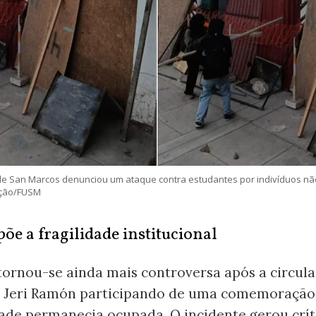
de San Marcos denunciou um ataque contra estudantes por indivíduos não
ação/FUSM
põe a fragilidade institucional
tornou-se ainda mais controversa após a circul
 Jeri Ramón participando de uma comemoração
dade permanecia ocupada. O incidente gerou crít