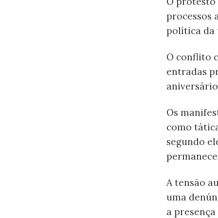
O protesto 
processos 
política da
O conflito
entradas p
aniversário
Os manifes
como tátic
segundo ele
permaneces
A tensão a
uma denúnc
a presença