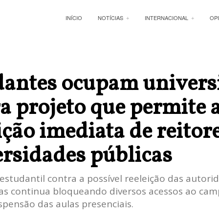
INÍCIO
NOTÍCIAS
INTERNACIONAL
OP
dantes ocupam univers
a projeto que permite 
ição imediata de reitor
rsidades públicas
estudantil contra a possível reeleição das autori
ias continua bloqueando diversos acessos ao cam
spensão das aulas presenciais.