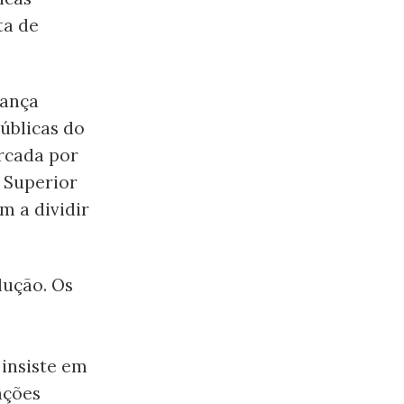
ta de
nança
públicas do
arcada por
 Superior
m a dividir
lução. Os
 insiste em
ações