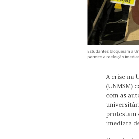
Estudantes bloqueiam a Un
permite a reeleição imedia
A crise na
(UNMSM) co
com as aut
universitá
protestam c
imediata de