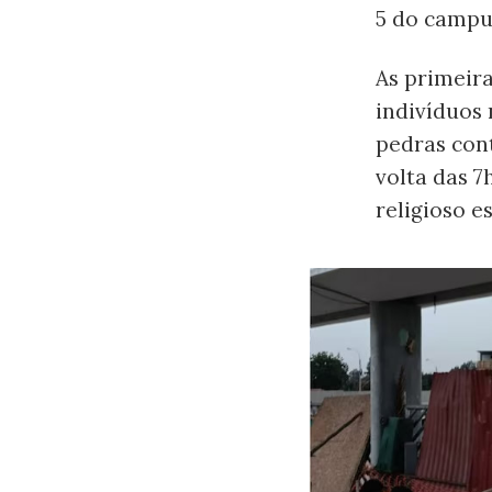
5 do campu
As primeir
indivíduos
pedras con
volta das 7
religioso e