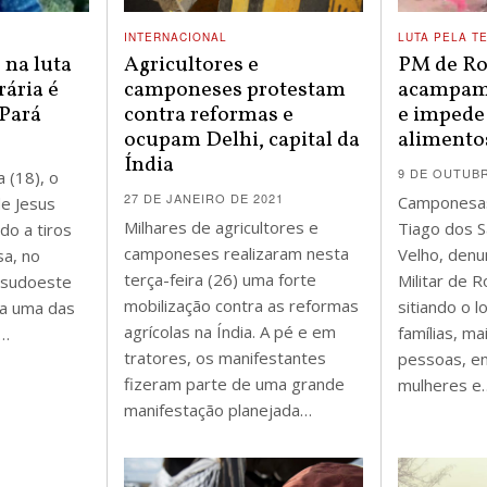
INTERNACIONAL
LUTA PELA T
 na luta
Agricultores e
PM de Ro
rária é
camponeses protestam
acampam
 Pará
contra reformas e
e impede
ocupam Delhi, capital da
alimento
Índia
9 DE OUTUBR
a (18), o
27 DE JANEIRO DE 2021
Camponesa
de Jesus
Milhares de agricultores e
Tiago dos 
do a tiros
camponeses realizaram nesta
Velho, denu
sa, no
terça-feira (26) uma forte
Militar de 
, sudoeste
mobilização contra as reformas
sitiando o 
ra uma das
agrícolas na Índia. A pé e em
famílias, ma
s…
tratores, os manifestantes
pessoas, e
fizeram parte de uma grande
mulheres e
manifestação planejada…