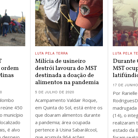
LUTA PELA TERRA
LUTA PELA T
T
Milícia de usineiro
Durante 
a ordem
destrói lavoura do MST
MST ocup
Minas
destinada a doação de
latifúndi
alimentos na pandemia
17 DE JUNHO
20
5 DE JULHO DE 2020
Por Rarielle
ilombo
Acampamento Valdair Roque,
RodriguesD
 reúne 450
em Quinta do Sol, está entre os
madrugada 
o município
que doaram alimentos durante
(14), o int
localizado
a pandemia; área ocupada
realizaram 
is, é alvo
pertence à Usina Sabarálcool,
estado da B
e despejo
que acumula 964 ações
foram reali