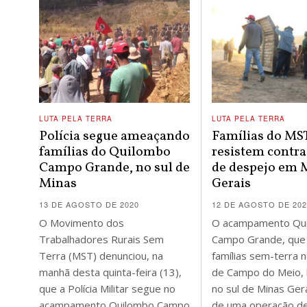
LUTA PELA TERRA
LUTA PELA TERRA
Polícia segue ameaçando
Famílias do MS
famílias do Quilombo
resistem contr
Campo Grande, no sul de
de despejo em 
Minas
Gerais
13 DE AGOSTO DE 2020
12 DE AGOSTO DE 20
O Movimento dos
O acampamento Qu
Trabalhadores Rurais Sem
Campo Grande, que
Terra (MST) denunciou, na
famílias sem-terra n
manhã desta quinta-feira (13),
de Campo do Meio, 
que a Polícia Militar segue no
no sul de Minas Gera
acampamento Quilombo Campo
de uma operação d