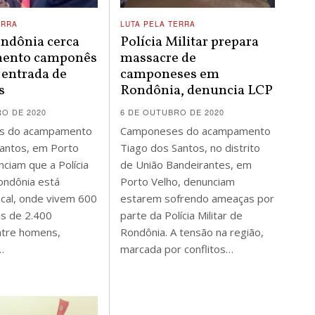
ERRA
LUTA PELA TERRA
ndônia cerca
Polícia Militar prepara
ento camponês
massacre de
 entrada de
camponeses em
s
Rondônia, denuncia LCP
O DE 2020
6 DE OUTUBRO DE 2020
s do acampamento
Camponeses do acampamento
Santos, em Porto
Tiago dos Santos, no distrito
nciam que a Polícia
de União Bandeirantes, em
Rondônia está
Porto Velho, denunciam
local, onde vivem 600
estarem sofrendo ameaças por
is de 2.400
parte da Polícia Militar de
ntre homens,
Rondônia. A tensão na região,
…
marcada por conflitos…