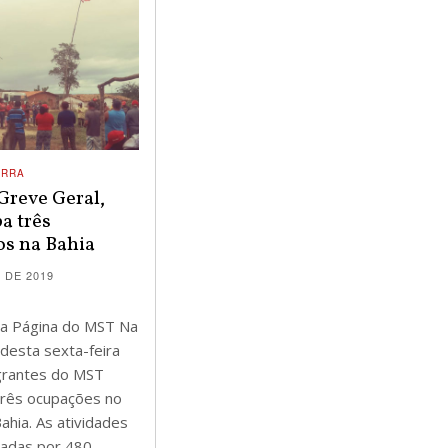
ERRA
Greve Geral,
a três
os na Bahia
 DE 2019
a Página do MST Na
desta sexta-feira
egrantes do MST
três ocupações no
ahia. As atividades
zadas por 480