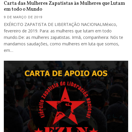
Carta das Mulheres Zapatistas às Mulheres que Lutam
em todo o Mundo
9 DE MARÇO DE 2019
EXÉRCITO ZAPATISTA DE LIBERTAÇÃO NACIONALMéxico,
fevereiro de 2019. Para: as mulheres que lutam em todo
mundo.De: as mulheres zapatistas. Irmã, companheira: Nós te
mandamos saudações, como mulheres em luta que somos,
em…