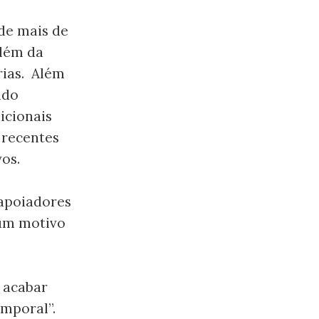
 de mais de
além da
rias. Além
ido
icionais
 recentes
os.
 apoiadores
 um motivo
 acabar
emporal”.