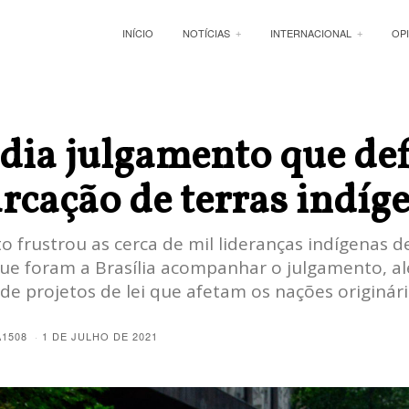
INÍCIO
NOTÍCIAS
INTERNACIONAL
OP
A
dia julgamento que de
cação de terras indíg
 frustrou as cerca de mil lideranças indígenas d
que foram a Brasília acompanhar o julgamento, a
de projetos de lei que afetam os nações originári
A1508
1 DE JULHO DE 2021