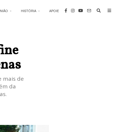
INIÃO
HISTÓRIA
APOIE
fine
enas
e mais de
lém da
as.