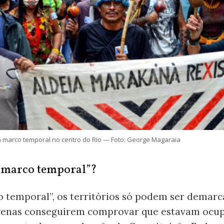
a marco temporal no centro do Rio — Foto: George Magaraia
 “marco temporal”?
o temporal”, os territórios só podem ser demarc
genas conseguirem comprovar que estavam ocu