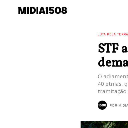
LUTA PELA TERR
STF a
demar
O adiamento
40 etnias, 
tramitação 
POR
MÍDI