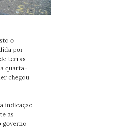
sto o
dida por
de terras
ta quarta-
quer chegou
a indicação
te as
o governo