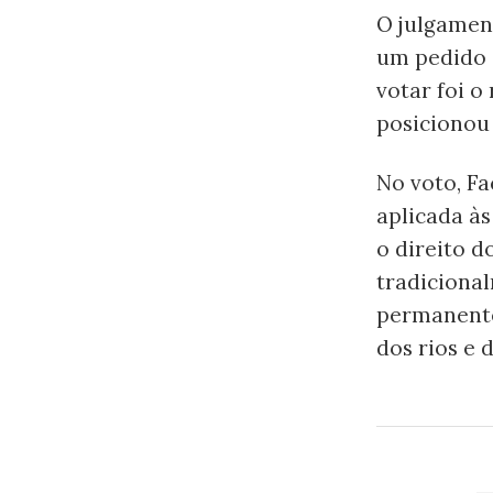
O julgament
um pedido 
votar foi o
posicionou
No voto, Fa
aplicada à
o direito d
tradiciona
permanente,
dos rios e 