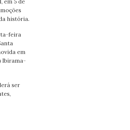
, em 5 de
remoções
a história.
ta-feira
Santa
movida em
) Ibirama-
derá ser
tes,