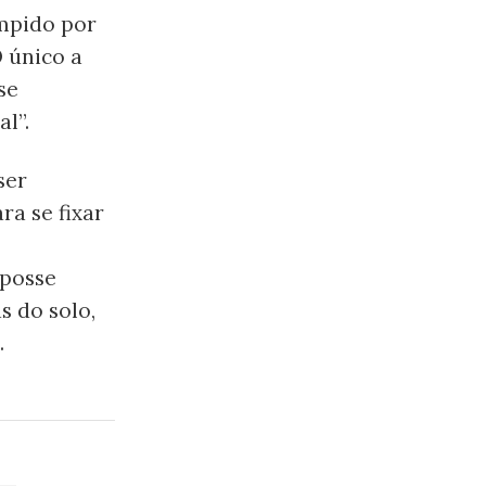
ompido por
 único a
se
al”.
ser
a se fixar
 posse
s do solo,
.