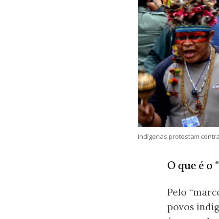
Indígenas protestam contr
O que é o
Pelo “marc
povos indí