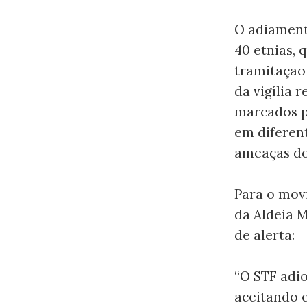
O adiamento
40 etnias, 
tramitação 
da vigília 
marcados p
em diferent
ameaças do 
Para o mov
da Aldeia M
de alerta:
“O STF adi
aceitando e