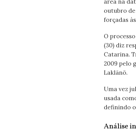
área na da
outubro de 
forçadas às
O processo 
(30) diz re
Catarina. 
2009 pelo g
Laklãnõ.
Uma vez jul
usada como
definindo o
Análise i