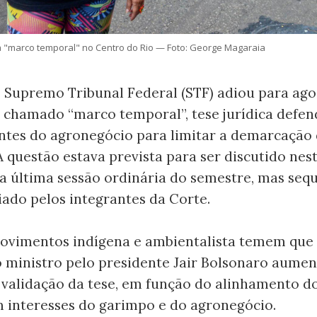
a "marco temporal" no Centro do Rio — Foto: George Magaraia
 Supremo Tribunal Federal (STF) adiou para ago
 chamado “marco temporal”, tese jurídica defen
ntes do agronegócio para limitar a demarcação 
A questão estava prevista para ser discutido nes
 na última sessão ordinária do semestre, mas se
iado pelos integrantes da Corte.
 movimentos indígena e ambientalista temem que 
 ministro pelo presidente Jair Bolsonaro aumen
 validação da tese, em função do alinhamento d
m interesses do garimpo e do agronegócio.