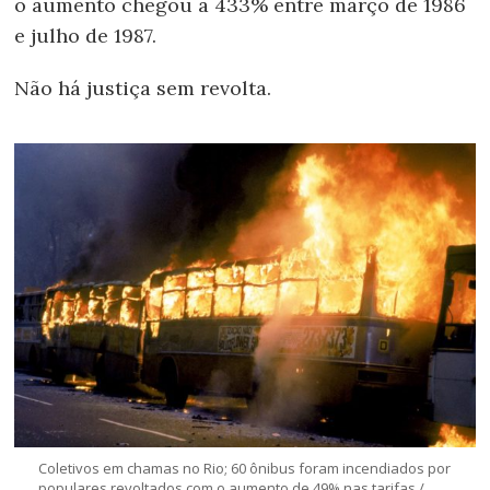
o aumento chegou a 433% entre março de 1986
e julho de 1987.
Não há justiça sem revolta.
Coletivos em chamas no Rio; 60 ônibus foram incendiados por
populares revoltados com o aumento de 49% nas tarifas /