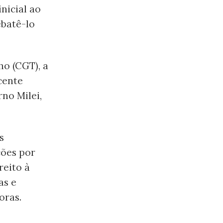
nicial ao
batê-lo
o (CGT), a
cente
no Milei,
s
ções por
reito à
as e
oras.