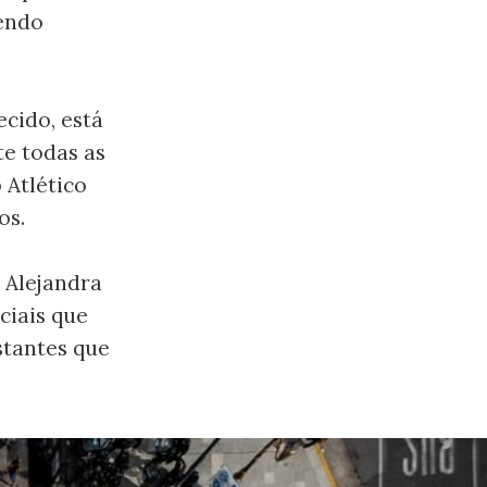
zendo
cido, está
te todas as
 Atlético
os.
 Alejandra
ciais que
tantes que