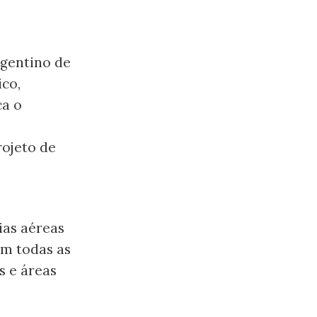
rgentino de
ico,
ca o
rojeto de
ias aéreas
am todas as
s e áreas