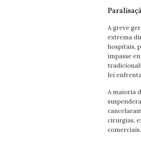
Paralisaç
A greve ger
extrema dir
hospitais, 
impasse ent
tradiciona
lei enfrent
A maioria d
suspendera
cancelaram 
cirurgias, 
comerciais.