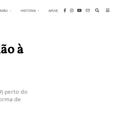
INIÃO
HISTÓRIA
APOIE
não à
9) perto do
forma de