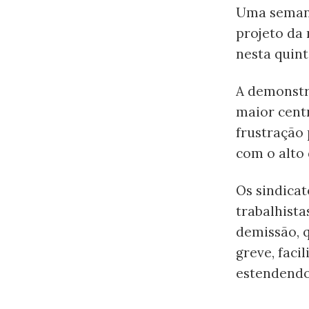
Uma semana
projeto da
nesta quinta
A demonstr
maior centr
frustração
com o alto 
Os sindica
trabalhista
demissão, q
greve, faci
estendendo 