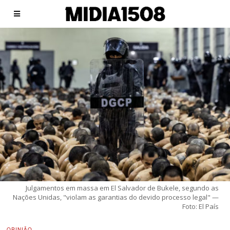
Julgamentos em massa em El Salvador de Bukele, segundo as
Nações Unidas, "violam as garantias do devido processo legal" —
Foto: El País
OPINIÃO