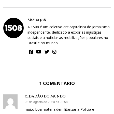
Mídia1508
A 1508 é um coletivo anticapitalista de jornalismo
independente, dedicado a expor as injustiças
sociais e a noticiar as mobilizações populares no
Brasil e no mundo.
1 COMENTÁRIO
CIDADÃO DO MUNDO
22 de agosto de 2023 às 02:58
disse:
muito boa materia.demilitarizar a Policia é