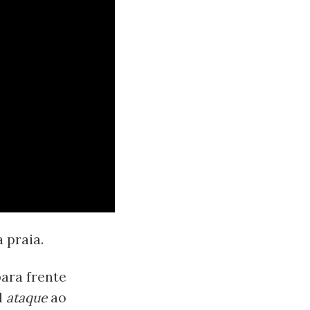
 praia.
para frente
l
ataque
ao