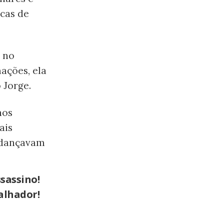
icas de
e no
ações, ela
 Jorge.
nos
ais
 dançavam
sassino!
alhador!