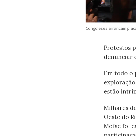
Congoleses arrancam placa 
Protestos p
denunciar o
Em todo o p
exploração 
estão intri
Milhares de
Oeste do Ri
Moïse foi 
participaçã