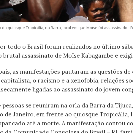
do quiosque Tropicália, na Barra, local em que Moïse foi assassinado - 
or todo o Brasil foram realizados no último sába
 brutal assassinato de Moïse Kabagambe e exigir
aís, as manifestações pautaram as questões de c
capitalista, o racismo e a xenofobia, relações so
nsecamente ligadas ao assassinato do jovem con
 pessoas se reuniram na orla da Barra da Tijuca
o de Janeiro, em frente ao quiosque Tropicália, 
espancado até a morte. A manifestação contou c
o da Comunidade Congolesa do Brasil – RJ, fami