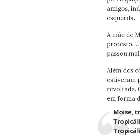
amigos, i
esquerda.
A mãe de Mo
protesto. U
passou mal 
Além dos c
estiveram 
revoltada.
em forma d
Moïse, t
Tropicál
Tropicál