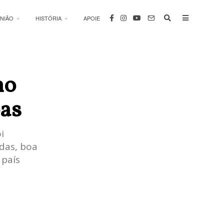
INIÃO
HISTÓRIA
APOIE
no
oas
i
das, boa
 país