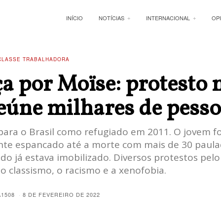
INÍCIO
NOTÍCIAS
INTERNACIONAL
OP
CLASSE TRABALHADORA
ça por Moïse: protesto 
eúne milhares de pess
para o Brasil como refugiado em 2011. O jovem fo
te espancado até a morte com mais de 30 paula
do já estava imobilizado. Diversos protestos pelo
 classismo, o racismo e a xenofobia.
A1508
8 DE FEVEREIRO DE 2022