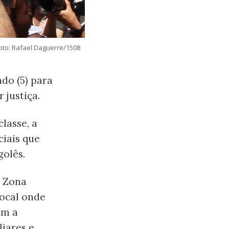
Foto: Rafael Daguerre/1508
do (5) para
 justiça.
lasse, a
ciais que
golês.
, Zona
local onde
om a
liares e