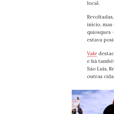
local.
Revoltadas
início, mas
quiosques —
estava posi
Vale
destaca
e há também
São Luís, R
outras cida