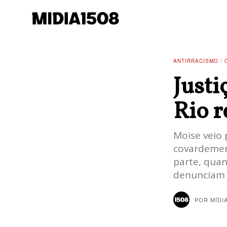
ANTIRRACISMO
/
Justi
Rio r
Moïse veio 
covardemen
parte, quan
denunciam o
POR
MÍDI