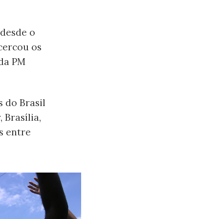
 desde o
 cercou os
 da PM
 do Brasil
 Brasília,
s entre