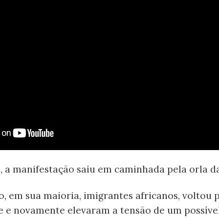
, a manifestação saiu em caminhada pela orla da
o, em sua maioria, imigrantes africanos, voltou 
e e novamente elevaram a tensão de um possíve