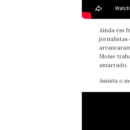
Ainda em f
jornalista
arrancaram
Moïse trab
amarrado.
Assista o 