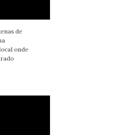
zenas de
na
local onde
trado