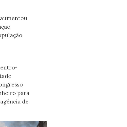
to aumentou
ação,
população
centro-
tade
Congresso
nheiro para
 agência de