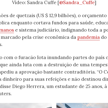
Vídeo: Sandra Cuffe [
@Sandra_Cuffe
]
hões de quetzais (US $ 12,9 bilhões), o orçamen
blica enquanto cortava fundos para saúde, educ
umanos
e sistema judiciário, indignando toda a 
marcado pela crise econômica da
pandemia
do
s.
com o furacão Iota inundando partes do país 
que ainda luta com a destruição de uma tempes
mpediu a aprovação bastante contraditória. “O 
 dinheiro para suas refeições e não destinou di
 disse Diego Herrera, um estudante de 25 anos, à
uters.