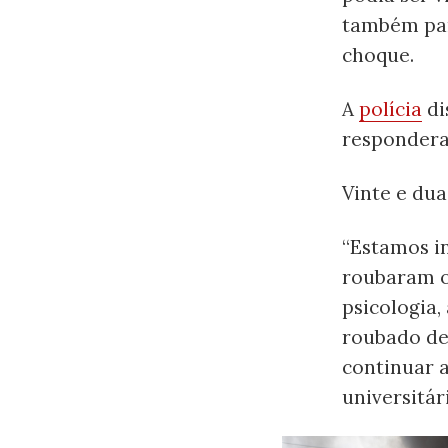
também par
choque.
A
polícia
di
respondera
Vinte e dua
“Estamos i
roubaram o 
psicologia,
roubado de
continuar 
universitá