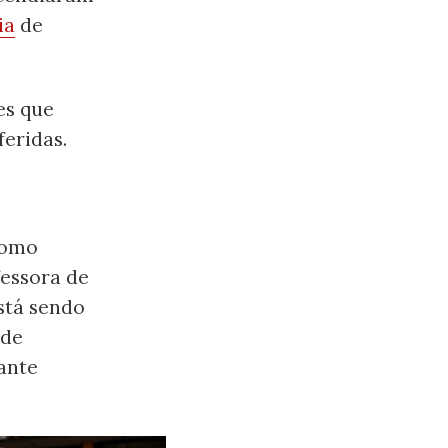
ia
de
es que
eridas.
como
fessora de
está sendo
ode
ante