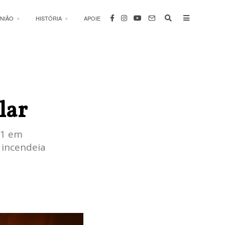
INIÃO
HISTÓRIA
APOIE
lar
21 em
 incendeia