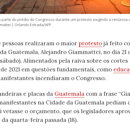
 parte do prédio do Congresso durante um protesto exigindo a renúncia 
attei | Orlando Estrada/AFP
e pessoas realizaram o maior
protesto
já feito c
 da Guatemala, Alejandro Giammattei, no dia 21 
ábado). Alimentados pela raiva sobre os cortes
de 2021 em questões fundamentais, como
educa
manifestantes incendiaram o Congresso.
andeiras e placas da
Guatemala
com a frase “Gi
 manifestantes na Cidade da Guatemala pediam 
 vetasse o orçamento, que os legisladores apr
a quarta-feira passada (18).