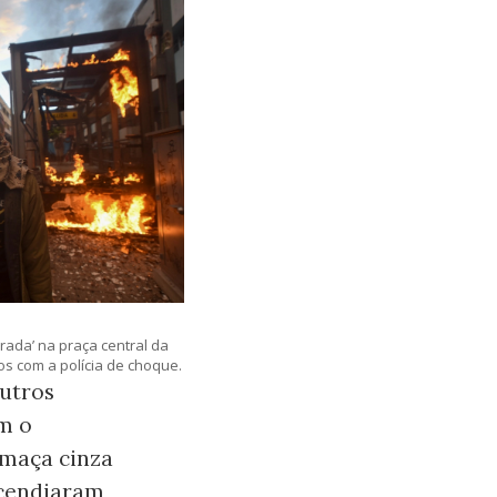
rada’ na praça central da
tos com a
polícia
de choque.
outros
m o
umaça cinza
incendiaram