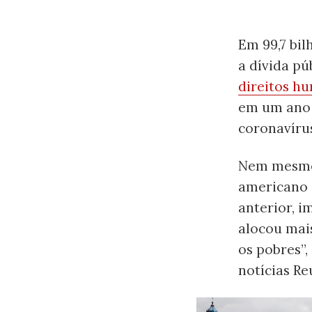
Em 99,7 bil
a dívida pú
direitos h
em um ano 
coronavíru
Nem mesmo 
americano 
anterior, i
alocou mais
os pobres”,
notícias Re