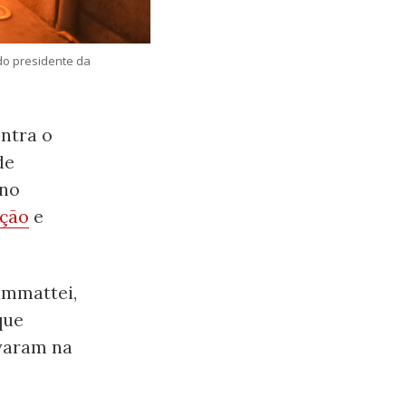
do presidente da
ontra o
de
 no
ção
e
ammattei,
que
ovaram na