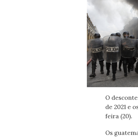
O desconte
de 2021 e o
feira (20).
Os guatema