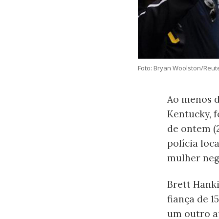
Foto: Bryan Woolston/Reut
Ao menos do
Kentucky, 
de ontem (2
polícia loc
mulher neg
Brett Hanki
fiança de 1
um outro a