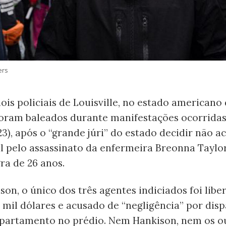
ers
is policiais de Louisville, no estado americano
foram baleados durante manifestações ocorridas
3), após o “grande júri” do estado decidir não a
al pelo assassinato da enfermeira Breonna Taylo
ra de 26 anos.
son, o único dos três agentes indiciados foi libe
5 mil dólares e acusado de “negligência” por dis
partamento no prédio. Nem Hankison, nem os ou