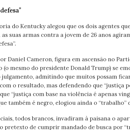
defesa”
oria do Kentucky alegou que os dois agentes qu
 as suas armas contra a jovem de 26 anos agir
efesa”.
or Daniel Cameron, figura em ascensão no Part
o (o mesmo do presidente Donald Trump) se em
 julgamento, admitindo que muitos possam fica
 com o resultado, mas defendendo que “justiça 
e que “justiça com base na violência é apenas ving
e também é negro, elogiou ainda o “trabalho” d
iciais, todos brancos, invadiram à paisana o ap
 o pretexto de cumprir mandado de busca por “t