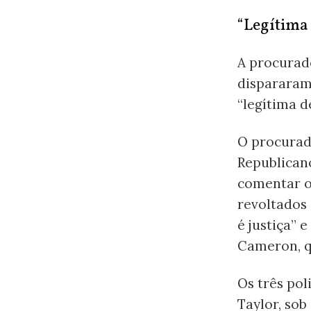
“Legítima 
A procurad
dispararam
“legítima d
O procurad
Republican
comentar o
revoltados
é justiça” 
Cameron, qu
Os três pol
Taylor, sob