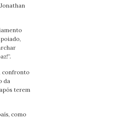
 Jonathan
ciamento
apoiado,
archar
az!”.
m confronto
o da
 após terem
país, como