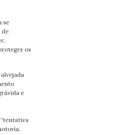
m se
o de
r,
proteger os
 alvejada
mento
grávida e
 “tentativa
otoria.