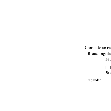
Combate ao ra
– Brasdangola
disse:
24 
[…]
Br
Responder