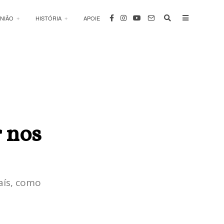
INIÃO
HISTÓRIA
APOIE
r nos
aís, como