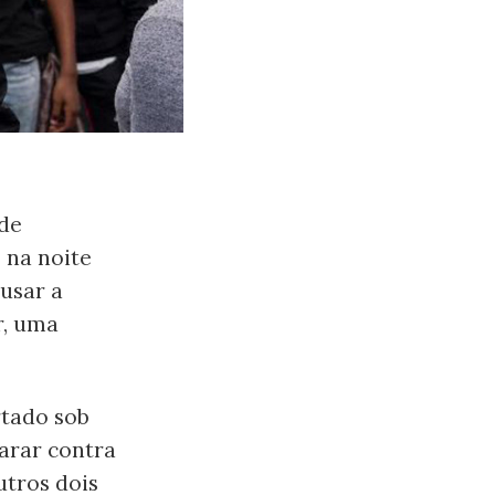
 de
 na noite
cusar a
r, uma
rtado sob
parar contra
tros dois