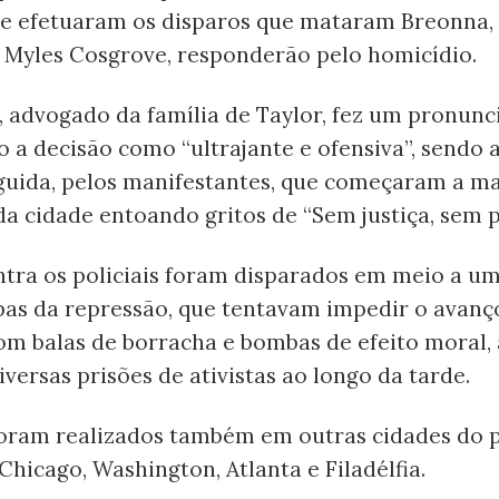
que efetuaram os disparos que mataram Breonna,
e Myles Cosgrove, responderão pelo homicídio.
 advogado da família de Taylor, fez um pronun
o a decisão como “ultrajante e ofensiva”, sendo 
guida, pelos manifestantes, que começaram a m
da cidade entoando gritos de “Sem justiça, sem p
ntra os policiais foram disparados em meio a u
pas da repressão, que tentavam impedir o avanç
om balas de borracha e bombas de efeito moral,
iversas prisões de ativistas ao longo da tarde.
foram realizados também em outras cidades do 
Chicago, Washington, Atlanta e Filadélfia.