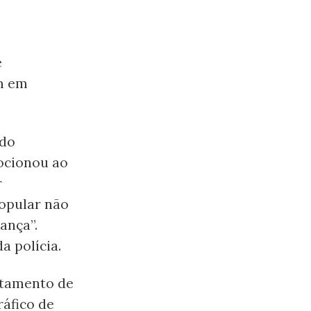
e
am em
ido
ocionou ao
r
popular não
ança”.
a polícia.
artamento de
ráfico de