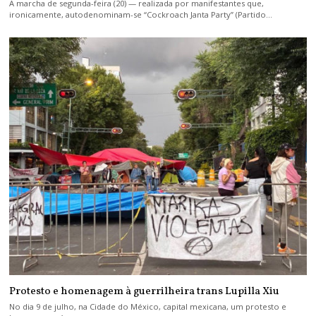
A marcha de segunda-feira (20) — realizada por manifestantes que,
ironicamente, autodenominam-se “Cockroach Janta Party” (Partido…
Protesto e homenagem à guerrilheira trans Lupilla Xiu
No dia 9 de julho, na Cidade do México, capital mexicana, um protesto e