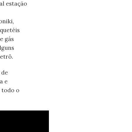
al estação
niki,
quetéis
e gás
Alguns
etrô.
 de
a e
m todo o