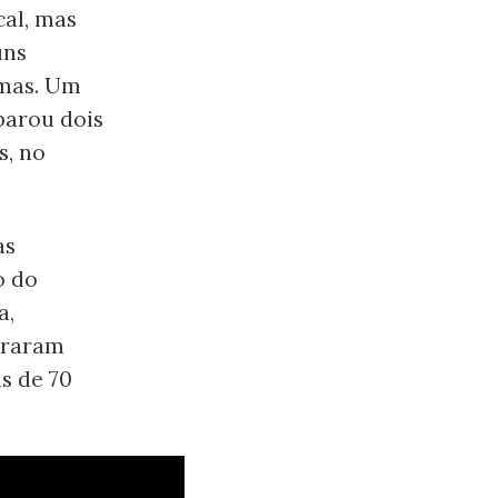
cal, mas
uns
rmas. Um
parou dois
s, no
as
o do
a,
iraram
s de 70