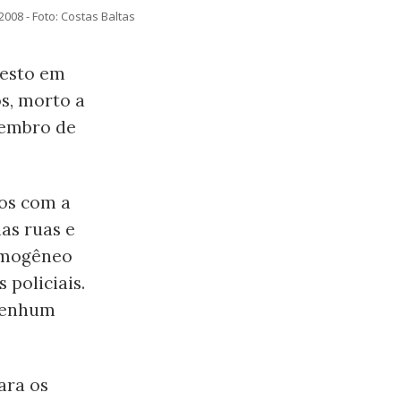
008 - Foto: Costas Baltas
testo em
s, morto a
zembro de
os com a
as ruas e
rimogêneo
policiais.
“Nenhum
ara os