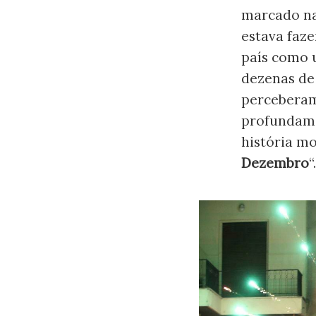
marcado na
estava faze
país como u
dezenas de
perceberam
profundame
história m
Dezembro
“.