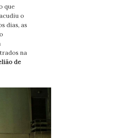
o que
sacudiu o
s dias, as
ão
a
trados na
elião de