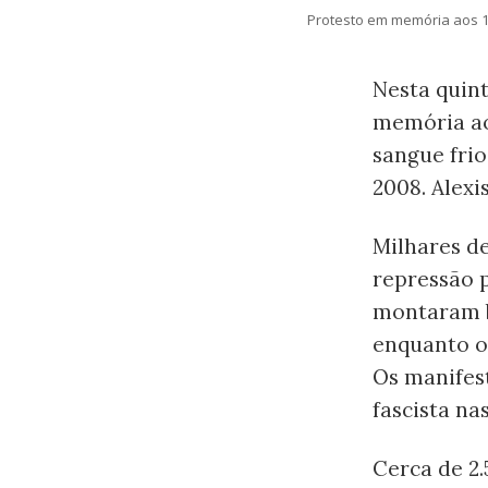
Protesto em memória aos 10
Nesta quint
memória ao
sangue frio
2008. Alexi
Milhares d
repressão p
montaram b
enquanto os
Os manifes
fascista na
Cerca de 2.