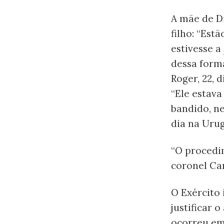
A mãe de Di
filho: “Est
estivesse a
dessa forma
Roger, 22,
“Ele estava
bandido, ne
dia na Urug
“O procedi
coronel Car
O Exército 
justificar 
ocorreu em