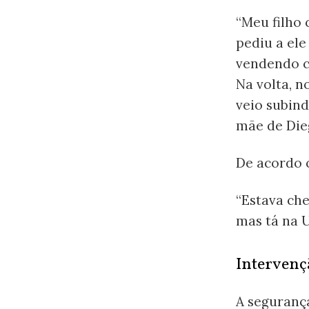
“Meu filho
pediu a el
vendendo c
Na volta, n
veio subind
mãe de Die
De acordo c
“Estava ch
mas tá na U
Intervenç
A seguranç