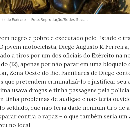
itz do Exército — Foto: Reprodução/Redes Sociais
vem negro e pobre é executado pelo Estado e t
O jovem motociclista, Diego Augusto R. Ferreira,
nado a tiros por um dos oficiais do Exército na n
do (12), apenas por não parar em uma bloqueio d
itar, Zona Oeste do Rio. Familiares de Diego con
 que pretendem criminalizá-lo e justificar seu 
tima usava drogas e tinha passagens pela políci
em tinha problemas de audição e não teria ouvi
do soldado, que não teria dado nenhum tiro de 
isparar contra o rapaz – o que também seria um 
eu no local.