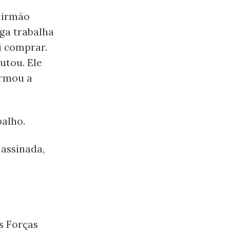
 irmão
ga trabalha
i comprar.
utou. Ele
irmou a
balho.
assinada,
s Forças