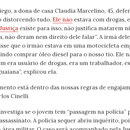
ego, a dona de casa Claudia Marcelino, 45, defe
ão distorcendo tudo.
Ele não
estava com drogas, e
Justiça
existe para isso, não justifica matarem 
, não deram nem direito dele falar”. A irmã del
 disse que o irmão estava em uma motocicleta em
 indo comprar óleo diesel para o nosso tio. Ele 
m era usuário de drogas, era um trabalhador, e
uaiana”, explicou ela.
mento está dentro das nossas regras de engajame
los Cinelli
investiga se o jovem tem “passagem na polícia” 
o assassinato. A polícia sequer abriu inquérito, po
 área militar. O caso será acompanhado pela Jus