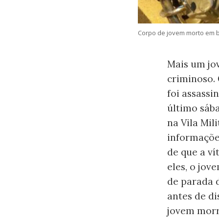
Corpo de jovem morto em bl
Mais um jo
criminoso. 
foi assassi
último sába
na Vila Mil
informações
de que a ví
eles, o jov
de parada 
antes de d
jovem morr