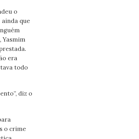
ndeu o
 ainda que
ninguém
e, Yasmim
prestada.
não era
stava todo
nto”, diz o
para
is o crime
tiça