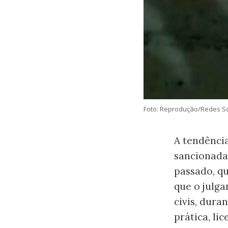
Foto: Reprodução/Redes So
A tendência
sancionada
passado, qu
que o julga
civis, duran
prática, li