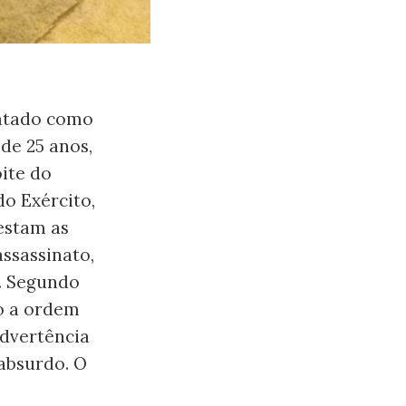
ratado como
 de 25 anos,
oite do
o Exército,
testam as
assassinato,
a. Segundo
do a ordem
advertência
absurdo. O