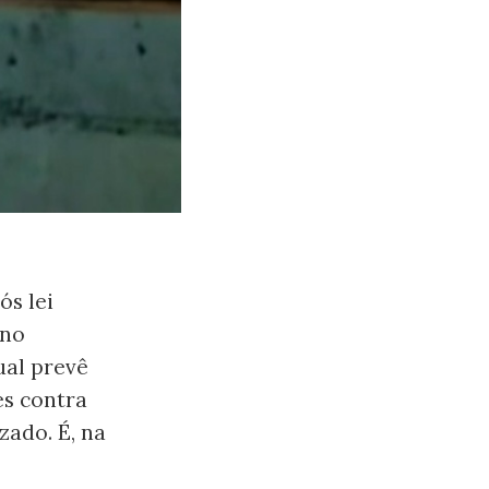
ós lei
ano
ual prevê
es contra
izado. É, na