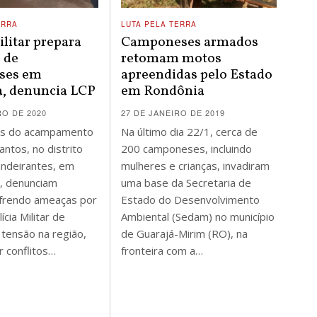
ERRA
LUTA PELA TERRA
ilitar prepara
Camponeses armados
 de
retomam motos
ses em
apreendidas pelo Estado
, denuncia LCP
em Rondônia
O DE 2020
27 DE JANEIRO DE 2019
s do acampamento
Na último dia 22/1, cerca de
antos, no distrito
200 camponeses, incluindo
andeirantes, em
mulheres e crianças, invadiram
, denunciam
uma base da Secretaria de
frendo ameaças por
Estado do Desenvolvimento
ícia Militar de
Ambiental (Sedam) no município
 tensão na região,
de Guarajá-Mirim (RO), na
 conflitos…
fronteira com a…