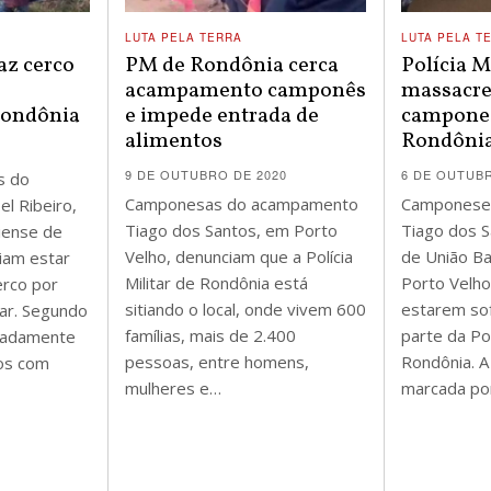
LUTA PELA TERRA
LUTA PELA T
faz cerco
PM de Rondônia cerca
Polícia M
o
acampamento camponês
massacre
ondônia
e impede entrada de
campone
alimentos
Rondônia
9 DE OUTUBRO DE 2020
6 DE OUTUBR
s do
Camponesas do acampamento
Camponese
l Ribeiro,
Tiago dos Santos, em Porto
Tiago dos S
iense de
Velho, denunciam que a Polícia
de União B
iam estar
Militar de Rondônia está
Porto Velho
erco por
sitiando o local, onde vivem 600
estarem so
itar. Segundo
famílias, mais de 2.400
parte da Pol
imadamente
pessoas, entre homens,
Rondônia. A
dos com
mulheres e…
marcada por