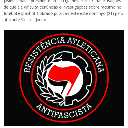
Javier Tebas é presidente da La Liga desde 2013. Há acusações
de que ele dificulta denúncias e investigações sobre racismo no
futebol espanhol. Cobrado publicamente este domingo (21) pelo
atacante Vinícius Junior…