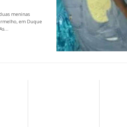
, duas meninas
 Vermelho, em Duque
 As…