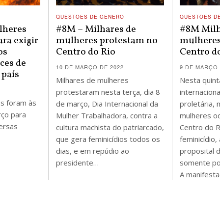
QUESTÕES DE GÊNERO
QUESTÕES D
lheres
#8M – Milhares de
#8M Milh
ara exigir
mulheres protestam no
mulheres
os
Centro do Rio
Centro d
ces de
10 DE MARÇO DE 2022
9 DE MARÇO 
 país
Milhares de mulheres
Nesta quinta
protestaram nesta terça, dia 8
internacion
es foram às
de março, Dia Internacional da
proletária, 
rço para
Mulher Trabalhadora, contra a
mulheres o
versas
cultura machista do patriarcado,
Centro do R
que gera feminicídios todos os
feminicídio, 
dias, e em repúdio ao
proposital 
presidente…
somente po
A manifest