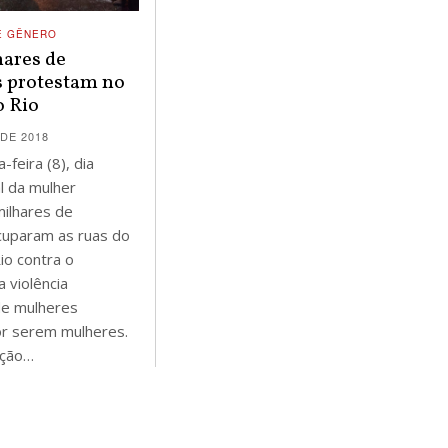
E GÊNERO
ares de
 protestam no
o Rio
DE 2018
-feira (8), dia
al da mulher
milhares de
cuparam as ruas do
io contra o
a violência
de mulheres
r serem mulheres.
ação…