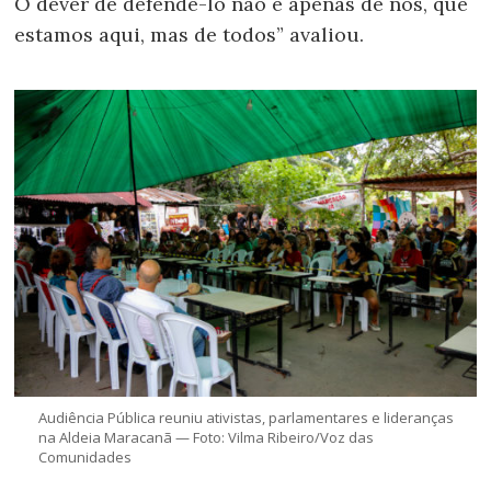
O dever de defendê-lo não é apenas de nós, que
estamos aqui, mas de todos” avaliou.
Audiência Pública reuniu ativistas, parlamentares e lideranças
na Aldeia Maracanã — Foto: Vilma Ribeiro/Voz das
Comunidades