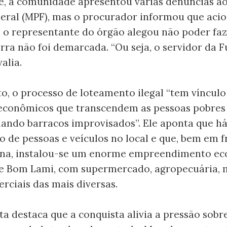
e, a comunidade apresentou várias denúncias ao
deral (MPF), mas o procurador informou que aci
e o representante do órgão alegou não poder fa
rra não foi demarcada. “Ou seja, o servidor da F
alia.
o, o processo de loteamento ilegal “tem víncul
 econômicos que transcendem as pessoas pobres 
alando barracos improvisados”. Ele aponta que h
o de pessoas e veículos no local e que, bem em f
ena, instalou-se um enorme empreendimento e
 Bom Lami, com supermercado, agropecuária, 
erciais das mais diversas.
ta destaca que a conquista alivia a pressão sobre