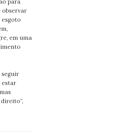
ão para
e observar
m esgoto
em,
gre, em uma
dimento
 seguir
 estar
 mas
direito”,