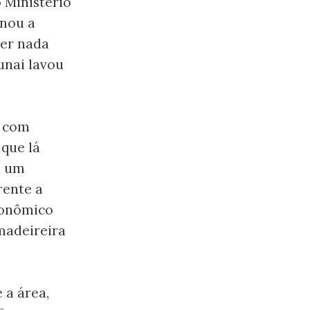
 Ministério
onou a
zer nada
unai lavou
o com
que lá
á um
rente a
conômico
madeireira
 a área,