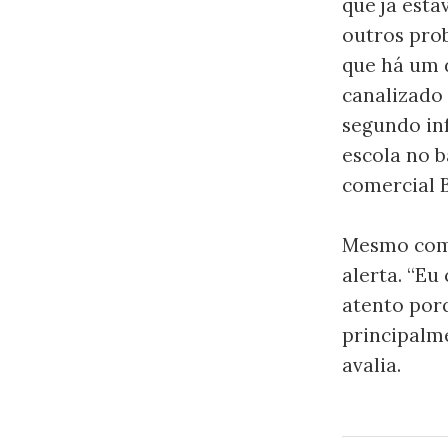
que já est
outros prob
que há um 
canalizado 
segundo in
escola no 
comercial 
Mesmo com a
alerta. “E
atento porq
principalme
avalia.