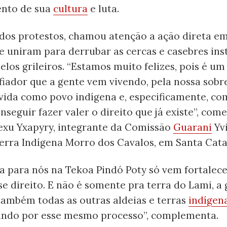
ento de sua
cultura
e luta.
ados protestos, chamou atenção a ação direta em
e uniram para derrubar as cercas e casebres ins
pelos grileiros. “Estamos muito felizes, pois é 
iador que a gente vem vivendo, pela nossa sobre
 vida como povo indígena e, especificamente, c
nseguir fazer valer o direito que já existe”, co
exu Yxapyry, integrante da Comissão
Guarani
Yv
Terra Indígena Morro dos Cavalos, em Santa Cata
ia para nós na Tekoa Pindó Poty só vem fortalecer
se direito. E não é somente pra terra do Lami, a
também todas as outras aldeias e terras
indígen
ando por esse mesmo processo”, complementa.