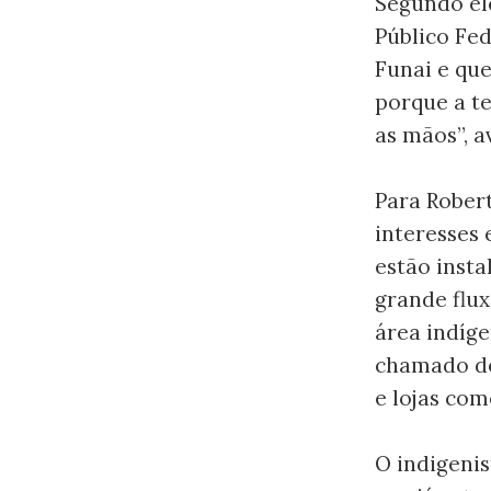
Segundo el
Público Fe
Funai e qu
porque a te
as mãos”, av
Para Robert
interesses
estão inst
grande flux
área indíg
chamado de
e lojas com
O indigenis