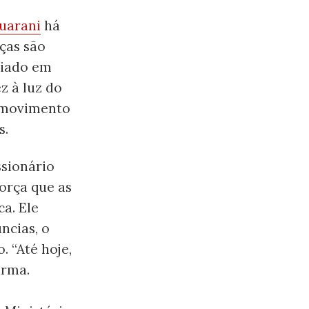
uarani
há
ças são
ciado em
z à luz do
m movimento
s.
ssionário
orça que as
a. Ele
ncias, o
 “Até hoje,
irma.