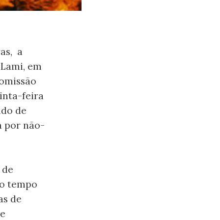
as, a
 Lami, em
Comissão
inta-feira
do de
a por não-
 de
mo tempo
as de
de