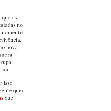
 que os
taladas no
um momento
vivência,
omo povo
memora
irupa
rina.
 isso,
 gente quer
as
que