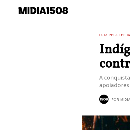
LUTA PELA TERR
Indíg
contr
A conquista
apoiadores 
POR
MÍDI