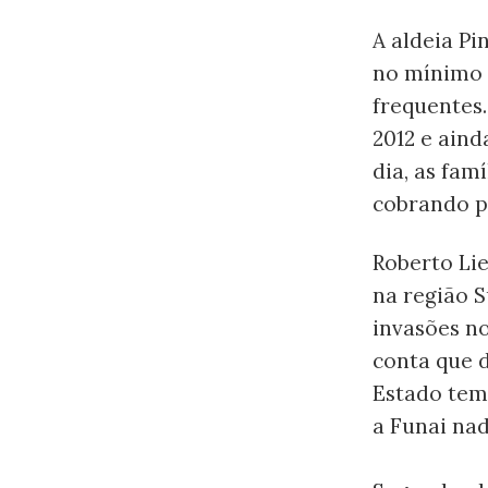
A aldeia Pi
no mínimo 
frequentes
2012 e aind
dia, as fa
cobrando pr
Roberto Li
na região S
invasões no
conta que d
Estado tem
a Funai nad