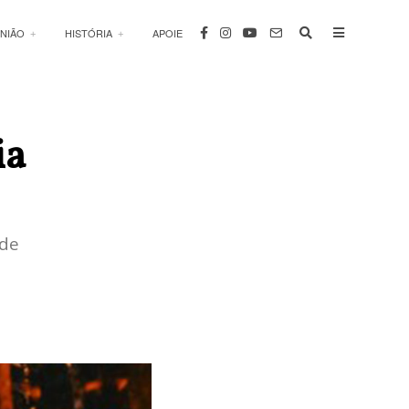
INIÃO
HISTÓRIA
APOIE
ia
 de