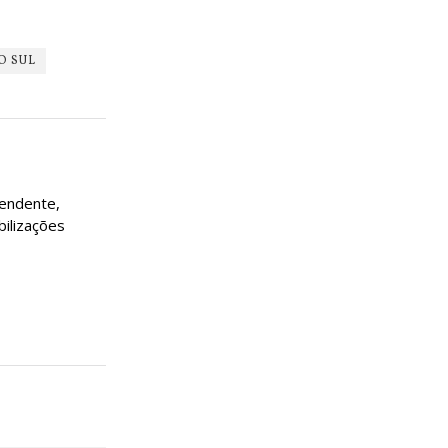
O SUL
pendente,
bilizações