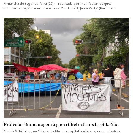
A marcha de segunda-feira (20) — realizada por manifestantes que,
ironicamente, autodenominam-se “Cockroach Janta Party” (Partido…
Protesto e homenagem à guerrilheira trans Lupilla Xiu
No dia 9 de julho, na Cidade do México, capital mexicana, um protesto e