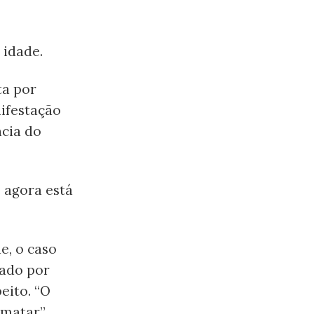
 idade.
ta por
ifestação
ncia do
e agora está
e, o caso
sado por
eito. “O
 matar”,