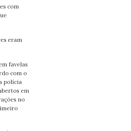
ões com
que
res eram
em favelas
ordo com o
 polícia
 abertos em
rações no
rimeiro