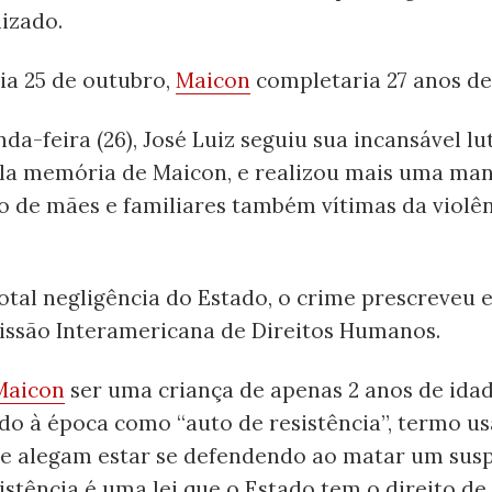
izado.
ia 25 de outubro,
Maicon
completaria 27 anos de
da-feira (26), José Luiz seguiu sua incansável lu
pela memória de Maicon, e realizou mais uma man
o de mães e familiares também vítimas da violê
otal negligência do Estado, o crime prescreveu 
ssão Interamericana de Direitos Humanos.
Maicon
ser uma criança de apenas 2 anos de idad
ado à época como “auto de resistência”, termo u
ue alegam estar se defendendo ao matar um susp
istência é uma lei que o Estado tem o direito de