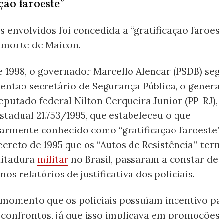
ção faroeste”
is envolvidos foi concedida a “gratificação faroes
a morte de Maicon.
e 1998, o governador Marcello Alencar (PSDB) se
 então secretário de Segurança Pública, o genera
eputado federal Nilton Cerqueira Junior (PP-RJ), 
stadual 21.753/1995, que estabeleceu o que
armente conhecido como “gratificação faroeste”.
ecreto de 1995 que os “Autos de Resistência”, te
ditadura
militar
no Brasil, passaram a constar d
nos relatórios de justificativa dos policiais.
o momento que os policiais possuíam incentivo p
 confrontos, já que isso implicava em promoções