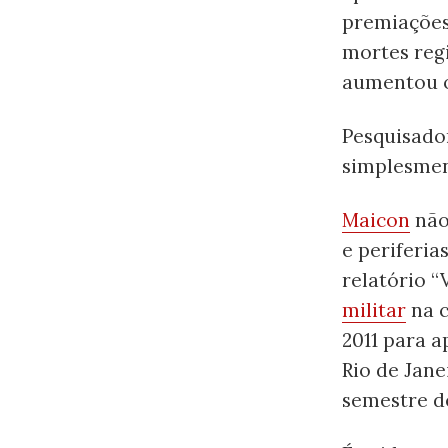
premiações
mortes regi
aumentou o
Pesquisado
simplesmen
Maicon
não
e periferia
relatório “
militar
na c
2011 para 
Rio de Jan
semestre de