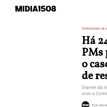
TERRORISMO DE 
Há 24
PMs p
o cas
de re
Diante da t
com a Comi
POR
MÍDI