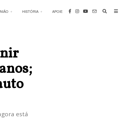
INIÃO
HISTÓRIA
APOIE
nir
 anos;
auto
agora está