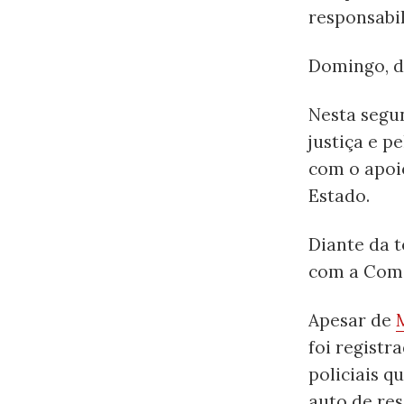
responsabil
Domingo, d
Nesta segun
justiça e 
com o apoi
Estado.
Diante da t
com a Comi
Apesar de
foi registr
policiais q
auto de res