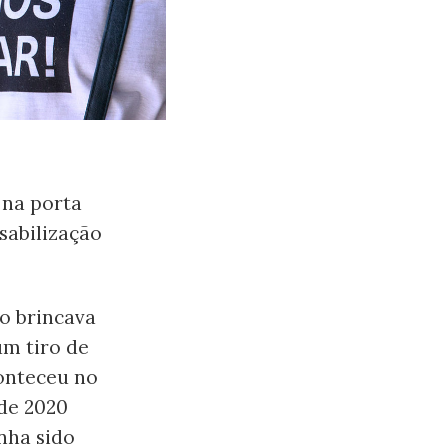
 na porta
sabilização
to brincava
um tiro de
conteceu no
 de 2020
nha sido