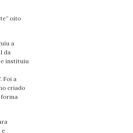
te” oito
guiu a
l da
e instituiu
 Foi a
rmo criado
e forma
ara
 e