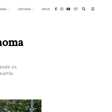
INIÃO
HISTÓRIA
APOIE
ônoma
Desde os
eattle.