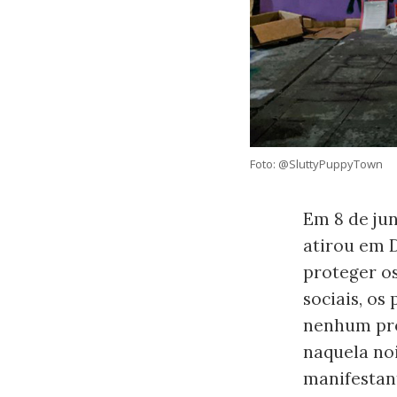
Foto: @SluttyPuppyTown
Em 8 de ju
atirou em D
proteger o
sociais, os
nenhum pro
naquela noi
manifestan