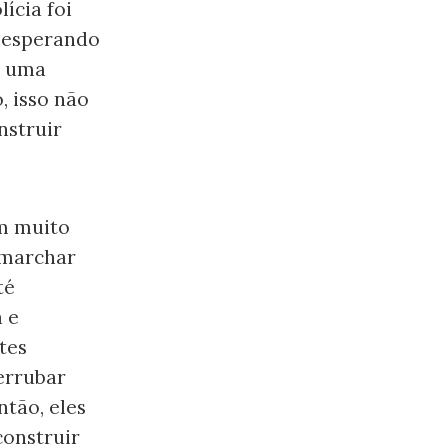
ícia foi
, esperando
r uma
, isso não
nstruir
am muito
 marchar
té
 e
tes
errubar
ntão, eles
construir