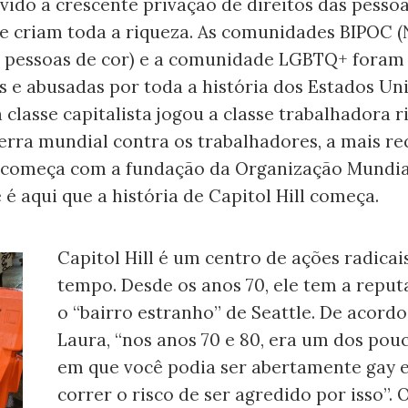
ido à crescente privação de direitos das pesso
 e criam toda a riqueza. As comunidades BIPOC (
e pessoas de cor) e a comunidade LGBTQ+ foram
 e abusadas por toda a história dos Estados Un
 a classe capitalista jogou a classe trabalhadora r
rra mundial contra os trabalhadores, a mais r
 começa com a fundação da Organização Mundia
é aqui que a história de Capitol Hill começa.
Capitol Hill é um centro de ações radicai
tempo. Desde os anos 70, ele tem a reput
o “bairro estranho” de Seattle. De acord
Laura, “nos anos 70 e 80, era um dos pou
em que você podia ser abertamente gay 
correr o risco de ser agredido por isso”. 