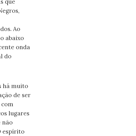
as que
Negros,
idos. Ao
io abaixo
ecente onda
l do
s há muito
ação de ser
o com
cos lugares
e não
O espírito