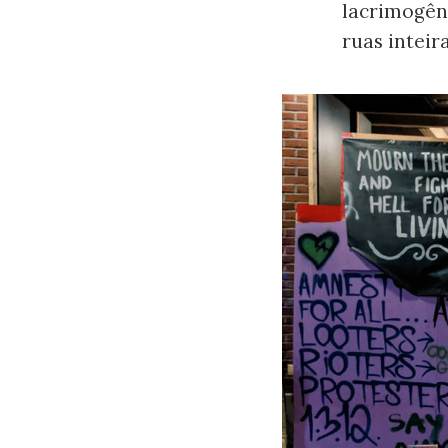
lacrimogên
ruas inteir