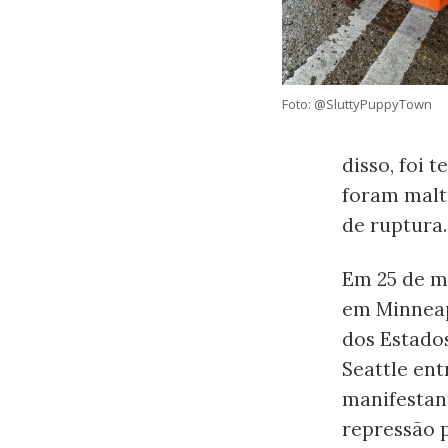
Foto: @SluttyPuppyTown
disso, foi 
foram malt
de ruptura.
Em 25 de m
em Minneapo
dos Estados
Seattle en
manifestan
repressão p