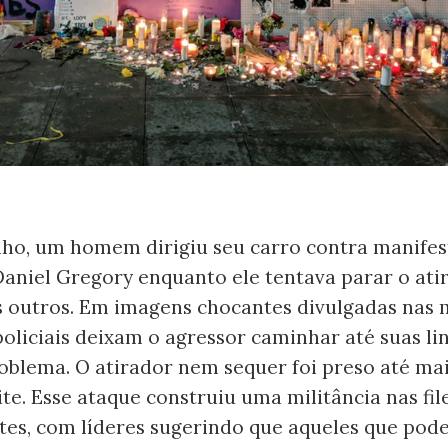
nho, um homem dirigiu seu carro contra manifes
aniel Gregory enquanto ele tentava parar o ati
s outros. Em imagens chocantes divulgadas nas 
 policiais deixam o agressor caminhar até suas l
blema. O atirador nem sequer foi preso até mai
te. Esse ataque construiu uma militância nas fil
tes, com líderes sugerindo que aqueles que po