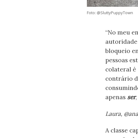
Foto: @SluttyPuppyTown
“No meu en
autoridade 
bloqueio em
pessoas est
colateral é
contrário d
consumindo
apenas
ser
Laura, @ana
A classe ca