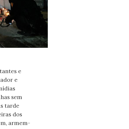
tantes e
rador e
mídias
inhas sem
s tarde
eiras dos
dem, armem-