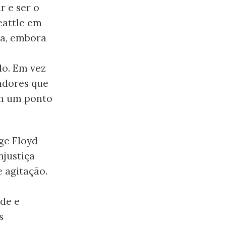
r e ser o
eattle em
ada, embora
do. Em vez
hadores que
em um ponto
ge Floyd
njustiça
e agitação.
de e
s