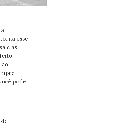
 a
 torna esse
sa e as
feito
r ao
sempre
você pode
 de