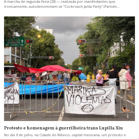
A marcha de segunda-feira (20) — realizada por manifestantes que,
ironicamente, autodenominam-se “Cockroach Janta Party” (Partido…
Protesto e homenagem à guerrilheira trans Lupilla Xiu
No dia 9 de julho, na Cidade do México, capital mexicana, um protesto e