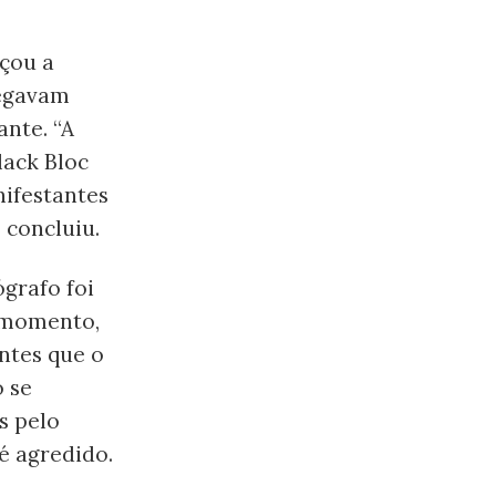
eçou a
regavam
ante. “A
lack Bloc
nifestantes
, concluiu.
grafo foi
o momento,
antes que o
o se
s pelo
é agredido.