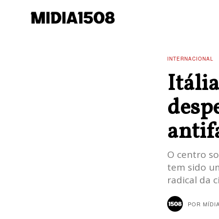
INTERNACIONAL
Itáli
despe
antif
O centro so
tem sido u
radical da 
POR
MÍDI