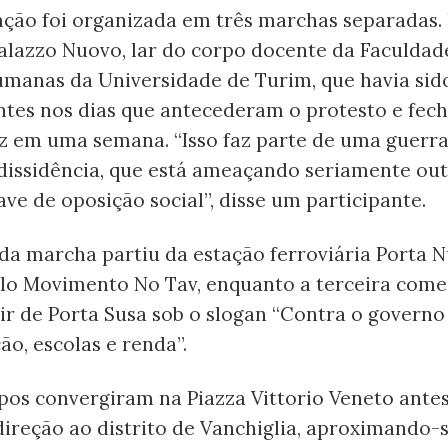
ação foi organizada em três marchas separadas.
Palazzo Nuovo, lar do corpo docente da Faculdad
umanas da Universidade de Turim, que havia si
ntes nos dias que antecederam o protesto e fec
z em uma semana. “Isso faz parte de uma guerra
 dissidência, que está ameaçando seriamente ou
ve de oposição social”, disse um participante.
a marcha partiu da estação ferroviária Porta N
elo Movimento No Tav, enquanto a terceira com
ir de Porta Susa sob o slogan “Contra o governo
ão, escolas e renda”.
pos convergiram na Piazza Vittorio Veneto antes
ireção ao distrito de Vanchiglia, aproximando-