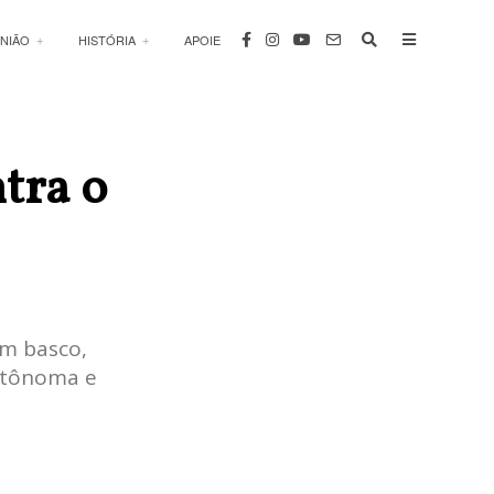
INIÃO
HISTÓRIA
APOIE
tra o
em basco,
autônoma e