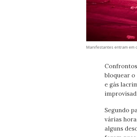
Manifestantes entram em co
Confrontos
bloquear o
e gás lacr
improvisada
Segundo pa
várias hora
alguns des