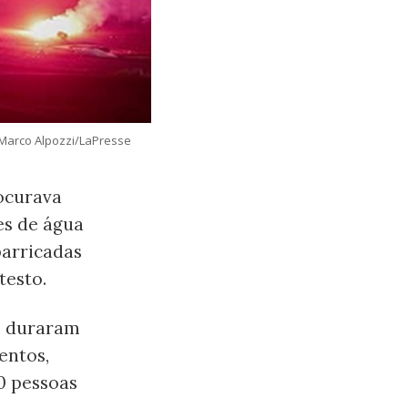
 Marco Alpozzi/LaPresse
ocurava
es de água
barricadas
testo.
os duraram
entos,
0 pessoas