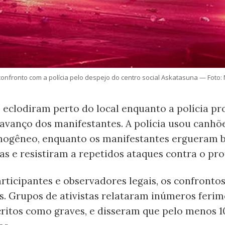
nfronto com a polícia pelo despejo do centro social Askatasuna — Foto:
 eclodiram perto do local enquanto a polícia pr
 avanço dos manifestantes. A polícia usou canhõ
imogêneo, enquanto os manifestantes ergueram 
s e resistiram a repetidos ataques contra o pro
rticipantes e observadores legais, os confront
s. Grupos de ativistas relataram inúmeros ferim
critos como graves, e disseram que pelo menos 1