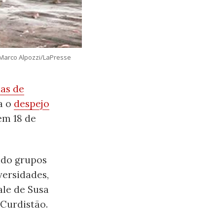
 Marco Alpozzi/LaPresse
uas de
a o
despejo
em 18 de
ndo grupos
versidades,
ale de Susa
 Curdistão.