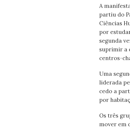
A manifest
partiu do 
Ciências H
por estuda
segunda ve
suprimir a
centros-cha
Uma segund
liderada p
cedo a part
por habitaç
Os três gru
mover em d