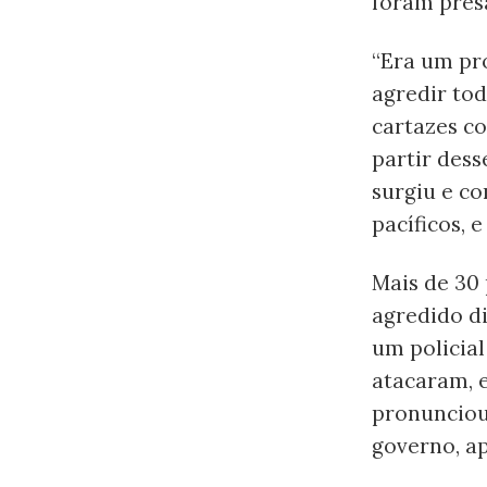
foram pres
“Era um pro
agredir to
cartazes co
partir des
surgiu e co
pacíficos, 
Mais de 30
agredido d
um policial
atacaram, e
pronunciou 
governo, a