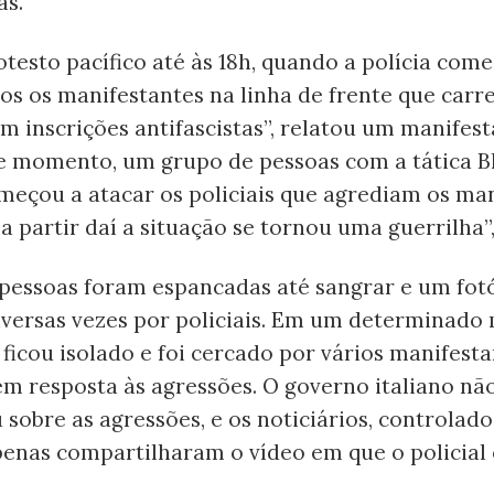
as.
testo pacífico até às 18h, quando a polícia com
dos os manifestantes na linha de frente que car
m inscrições antifascistas”, relatou um manifest
se momento, um grupo de pessoas com a tática B
meçou a atacar os policiais que agrediam os ma
e a partir daí a situação se tornou uma guerrilha”
 pessoas foram espancadas até sangrar e um fotó
iversas vezes por policiais. Em um determinad
 ficou isolado e foi cercado por vários manifest
m resposta às agressões. O governo italiano nã
sobre as agressões, e os noticiários, controlado
penas compartilharam o vídeo em que o policial 