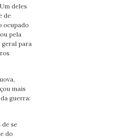
 Um deles
e de
do ocupado
hou pela
 geral para
tros
uova,
eçou mais
 da guerra:
 de se
se do