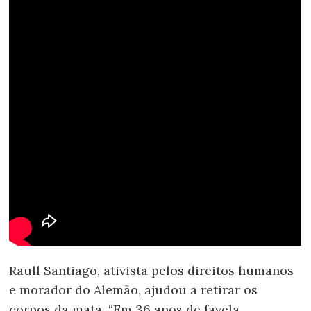
Raull Santiago, ativista pelos direitos humanos
e morador do Alemão, ajudou a retirar os
corpos da mata. “Em 36 anos de favela,