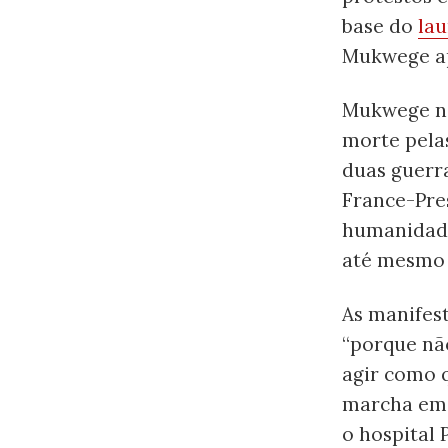
base do
lau
Mukwege ap
Mukwege nã
morte pela
duas guerra
France-Pres
humanidad
até mesmo
As manifes
“porque nã
agir como 
marcha em B
o hospital