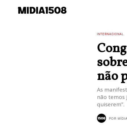
INTERNACIONAL
Congo
sobre
não 
As manifes
não temos 
quiserem”.
POR
MÍDI