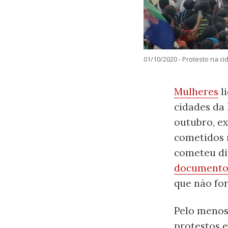
01/10/2020 - Protesto na c
Mulheres
l
cidades da 
outubro, e
cometidos n
cometeu di
document
que não fo
Pelo menos 
protestos 