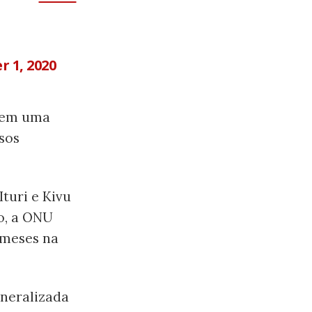
r 1, 2020
m em uma
sos
Ituri e Kivu
o, a ONU
 meses na
neralizada