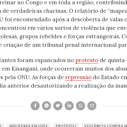
reinar no Congo e em toda a região, contribuin
a de verdadeiras chacinas. O relatório de “map
U foi encomendado após a descoberta de valas
concentrou em vários surtos de violência que en
olesas, grupos rebeldes e forças estrangeiras.
 criação de um tribunal penal internacional par
tantes foram espancados no
protesto
de quinta-f
ia em Kisangani, onde ocorreram muitos dos abu
s pela ONU. As forças de
repressão
do Estado e
dia anterior desautorizando a realização da man
O
MULHERES EM LUTA
PROTESTO
VIOLÊNCIA CONTRA 