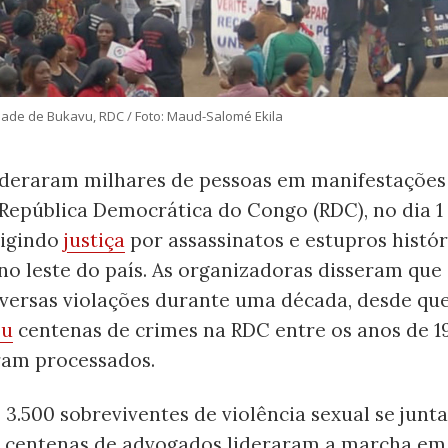
idade de Bukavu, RDC / Foto: Maud-Salomé Ekila
ideraram milhares de pessoas em manifestações
República Democrática do Congo (RDC), no dia 1
xigindo
justiça
por assassinatos e estupros histór
o leste do país. As organizadoras disseram que 
versas violações durante uma década, desde qu
ou
centenas de crimes na RDC entre os anos de 1
ram processados.
3.500 sobreviventes de violência sexual se junt
e centenas de advogados lideraram a marcha em