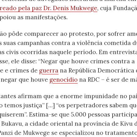
reado pela paz Dr. Denis Mukwege
, cuja Fundaç
oiou as manifestações.
o pôde comparecer ao protesto, por sofrer am
s suas campanhas contra a violência cometida d
s civis ocorridas naquele período. Em entrevist
se, ele disse: “Negar que houve crimes contra a
e e crimes de
guerra
na República Democrática 
 negar que houve
genocídio
na RDC – é ser de má
tantes afirmam que a enorme impunidade no paí
o temos justiça” […] “os perpetradores sabem q
quiserem”. Estima-se que 5.000 pessoas particip
ukavu, a cidade oriental na província de Kivu d
 Panzi de Mukwege se especializou no tratament