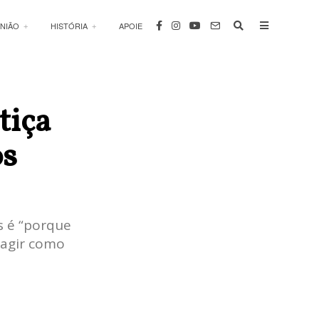
INIÃO
HISTÓRIA
APOIE
tiça
os
s é “porque
 agir como