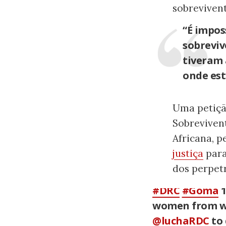
sobrevivent
“É impos
sobreviv
tiveram 
onde est
Uma petiçã
Sobreviven
Africana, p
justiça
para
dos perpetr
#DRC
#Goma
1
women from wo
@luchaRDC
to 