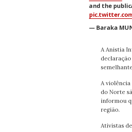
and the public
pic.twitter.c
— Baraka MUN
A Anistia 
declaração 
semelhante
A violência
do Norte s
informou q
região.
Ativistas d