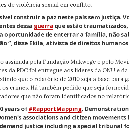
es de violência sexual em conflito.
sível construir a paz neste país sem justiça. 
entes dessa
guerra
que estão traumatizados
a oportunidade de enterrar a família, não s
ão ”, disse Ekila, ativista de direitos humanos
o assinada pela Fundação Mukwege e pelo Mov
tes da RDC foi entregue aos líderes da ONU e da
edindo que o relatório de 2010 seja a base para g
 os crimes. Há também pedido que seja forneci
adores que não foram identificados no relatório
0 years of
#RapportMapping
, Demonstration
men's associations and citizen movements 
demand justice including a special tribunal f