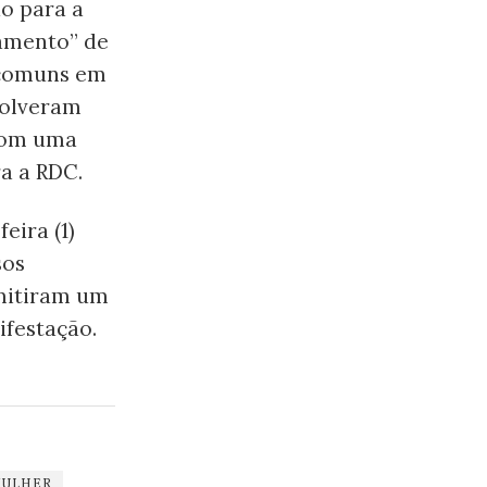
do para a
eamento” de
 comuns em
volveram
 Com uma
a a RDC.
eira (1)
sos
mitiram um
ifestação.
MULHER