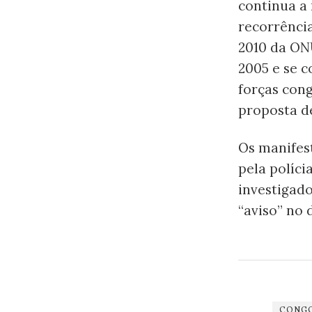
continua a 
recorrênci
2010 da ON
2005 e se 
forças cong
proposta de
Os manifes
pela políc
investigado
“aviso” no 
CONG