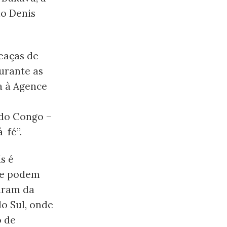
ão Denis
eaças de
urante as
a à Agence
do Congo –
-fé”.
s é
ue podem
aram da
o Sul, onde
o de