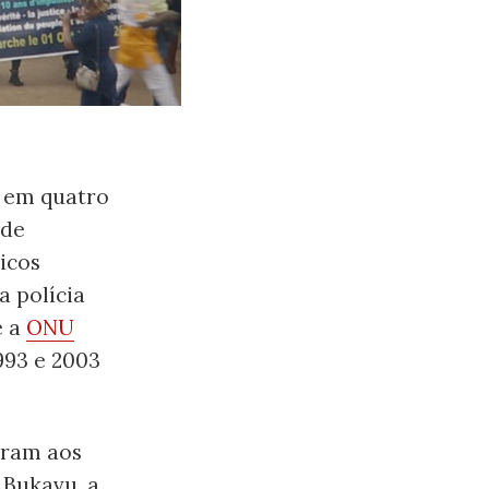
 em quatro
 de
icos
a polícia
e a
ONU
993 e 2003
aram aos
 Bukavu, a