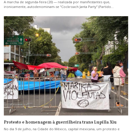
A marcha de segunda-feira (20) — realizada por manifestantes que,
ironicamente, autodenominam-se “Cockroach Janta Party” (Partido…
Protesto e homenagem à guerrilheira trans Lupilla Xiu
No dia 9 de julho, na Cidade do México, capital mexicana, um protesto e