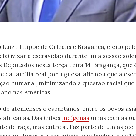
Luiz Philippe de Orleans e Bragança, eleito pelo
elativizar a escravidão durante uma sessão sole
 Deputados nesta terça-feira 14. Bragança, que 
 da família real portuguesa, afirmou que a esc
ção humana”, minimizando a questão racial que
mano nas Américas.
 de atenienses e espartanos, entre os povos asiá
s africanas. Das tribos
indígenas
umas com as out
e de raça, mas entre si. Faz parte de um aspect
irmou, durante a cerimônia, que lembrava os 13