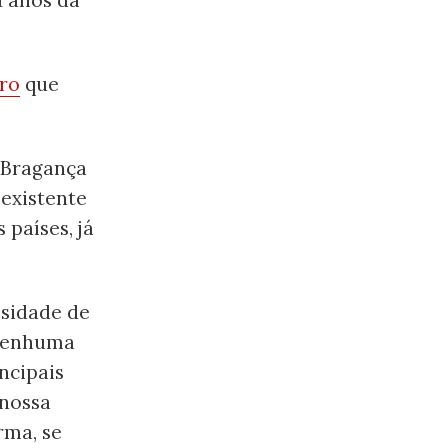
ro
que
e Bragança
existente
 países, já
ssidade de
 nenhuma
ncipais
 nossa
rma, se