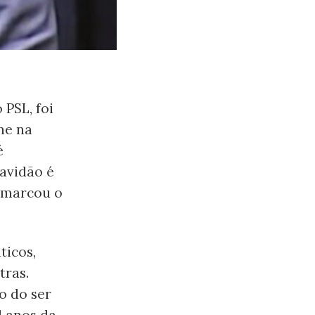
 PSL, foi
ne na
é
ravidão é
 marcou o
ticos,
ras.
o do ser
1 anos da