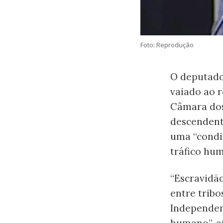
Foto: Reprodução
O deputado 
vaiado ao r
Câmara dos
descendente
uma “condi
tráfico hu
“Escravidão
entre tribo
Independent
humano”, af