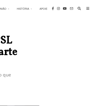
INIÃO
HISTÓRIA
APOIE
PSL
arte
o que