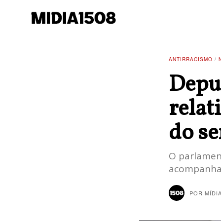
ANTIRRACISMO
/
Depu
relat
do s
O parlamen
acompanhav
POR
MÍDI