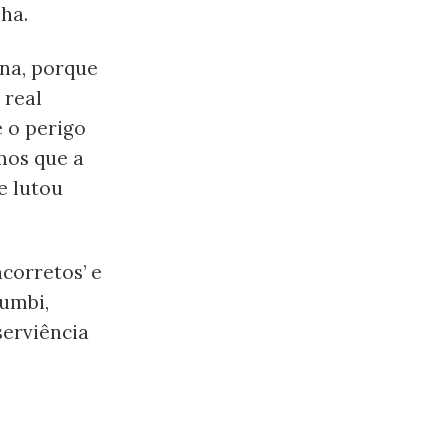
ha.
ina, porque
 real
é o perigo
mos que a
e lutou
corretos’ e
Zumbi,
serviência